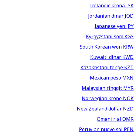
Icelandic krona
ISK
Jordanian dinar
JOD
Japanese yen
JPY
Kyrgyzstani som
KGS
South Korean won
KRW
Kuwaiti dinar
KWD
Kazakhstani tenge
KZT
Mexican peso
MXN
Malaysian ringgit
MYR
Norwegian krone
NOK
New Zealand dollar
NZD
Omani rial
OMR
Peruvian nuevo sol
PEN