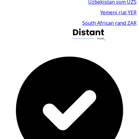
Uzbekistan som
UZS
Yemeni rial
YER
South African rand
ZAR