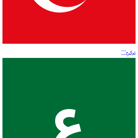
تركيّ```
ع