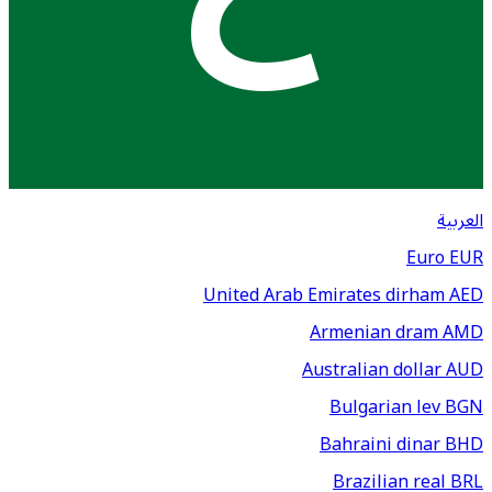
العربية
Euro
EUR
United Arab Emirates dirham
AED
Armenian dram
AMD
Australian dollar
AUD
Bulgarian lev
BGN
Bahraini dinar
BHD
Brazilian real
BRL