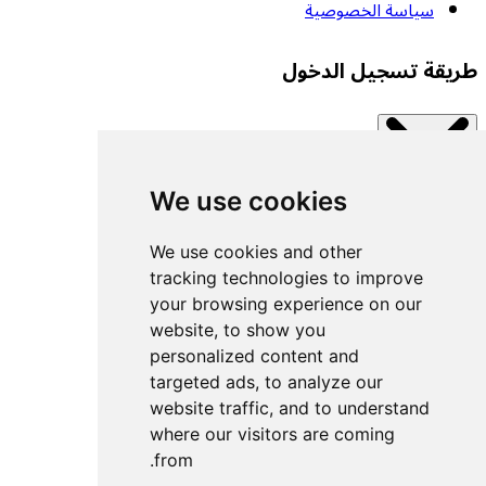
سياسة الخصوصية
طريقة تسجيل الدخول
We use cookies
Close modal
اتصل بإحدى الخدمات المتاحة.
We use cookies and other
tracking technologies to improve
your browsing experience on our
تسجيل الدخول بمفتاح مرور
website, to show you
تسجيل الدخول باستخدام UACF
personalized content and
تسجيل الدخول باستخدام Decathlon
targeted ads, to analyze our
website traffic, and to understand
تسجيل الدخول باستخدام Withings
where our visitors are coming
تسجيل الدخول باستخدام Wahoo
from.