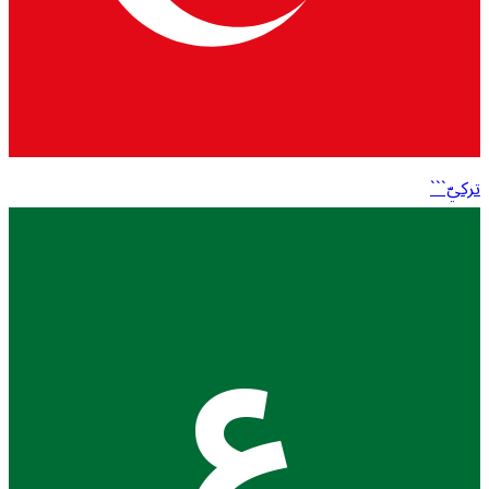
تركيّ```
ع