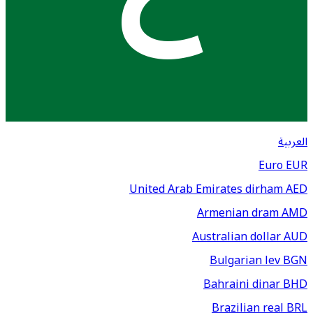
العربية
Euro
EUR
United Arab Emirates dirham
AED
Armenian dram
AMD
Australian dollar
AUD
Bulgarian lev
BGN
Bahraini dinar
BHD
Brazilian real
BRL