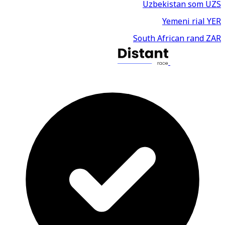
Uzbekistan som
UZS
Yemeni rial
YER
South African rand
ZAR