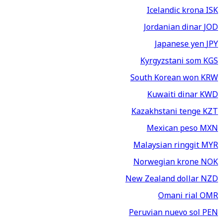
Icelandic krona
ISK
Jordanian dinar
JOD
Japanese yen
JPY
Kyrgyzstani som
KGS
South Korean won
KRW
Kuwaiti dinar
KWD
Kazakhstani tenge
KZT
Mexican peso
MXN
Malaysian ringgit
MYR
Norwegian krone
NOK
New Zealand dollar
NZD
Omani rial
OMR
Peruvian nuevo sol
PEN