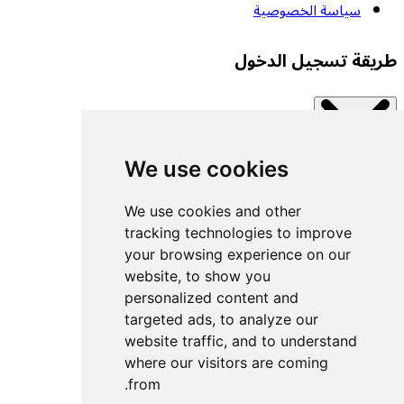
سياسة الخصوصية
طريقة تسجيل الدخول
We use cookies
Close modal
اتصل بإحدى الخدمات المتاحة.
We use cookies and other
tracking technologies to improve
your browsing experience on our
تسجيل الدخول بمفتاح مرور
website, to show you
تسجيل الدخول باستخدام UACF
personalized content and
تسجيل الدخول باستخدام Decathlon
targeted ads, to analyze our
website traffic, and to understand
تسجيل الدخول باستخدام Withings
where our visitors are coming
تسجيل الدخول باستخدام Wahoo
from.