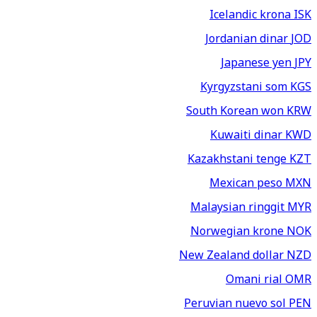
Icelandic krona
ISK
Jordanian dinar
JOD
Japanese yen
JPY
Kyrgyzstani som
KGS
South Korean won
KRW
Kuwaiti dinar
KWD
Kazakhstani tenge
KZT
Mexican peso
MXN
Malaysian ringgit
MYR
Norwegian krone
NOK
New Zealand dollar
NZD
Omani rial
OMR
Peruvian nuevo sol
PEN