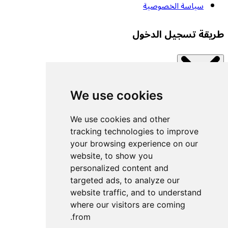
سياسة الخصوصية
طريقة تسجيل الدخول
We use cookies
Close modal
اتصل بإحدى الخدمات المتاحة.
We use cookies and other
tracking technologies to improve
your browsing experience on our
تسجيل الدخول بمفتاح مرور
website, to show you
تسجيل الدخول باستخدام UACF
personalized content and
تسجيل الدخول باستخدام Decathlon
targeted ads, to analyze our
website traffic, and to understand
تسجيل الدخول باستخدام Withings
where our visitors are coming
تسجيل الدخول باستخدام Wahoo
from.