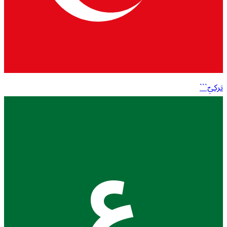
تركيّ```
ع