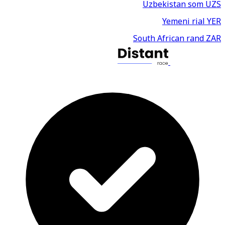
Uzbekistan som
UZS
Yemeni rial
YER
South African rand
ZAR