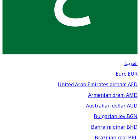
العربية
Euro
EUR
United Arab Emirates dirham
AED
Armenian dram
AMD
Australian dollar
AUD
Bulgarian lev
BGN
Bahraini dinar
BHD
Brazilian real
BRL