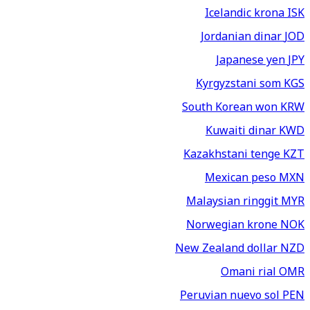
Icelandic krona
ISK
Jordanian dinar
JOD
Japanese yen
JPY
Kyrgyzstani som
KGS
South Korean won
KRW
Kuwaiti dinar
KWD
Kazakhstani tenge
KZT
Mexican peso
MXN
Malaysian ringgit
MYR
Norwegian krone
NOK
New Zealand dollar
NZD
Omani rial
OMR
Peruvian nuevo sol
PEN