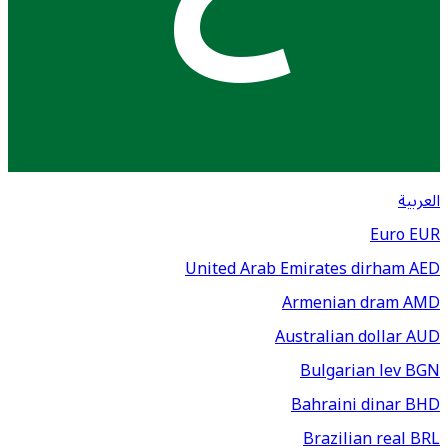
العربية
Euro
EUR
United Arab Emirates dirham
AED
Armenian dram
AMD
Australian dollar
AUD
Bulgarian lev
BGN
Bahraini dinar
BHD
Brazilian real
BRL