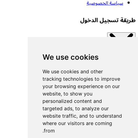
سياسة الخصوصية
طريقة تسجيل الدخول
We use cookies
Close modal
اتصل بإحدى الخدمات المتاحة.
We use cookies and other
tracking technologies to improve
your browsing experience on our
تسجيل الدخول بمفتاح مرور
website, to show you
تسجيل الدخول باستخدام UACF
personalized content and
تسجيل الدخول باستخدام Decathlon
targeted ads, to analyze our
website traffic, and to understand
تسجيل الدخول باستخدام Withings
where our visitors are coming
تسجيل الدخول باستخدام Wahoo
from.