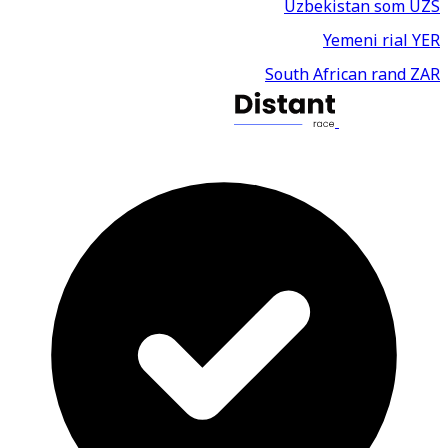
Uzbekistan som
UZS
Yemeni rial
YER
South African rand
ZAR