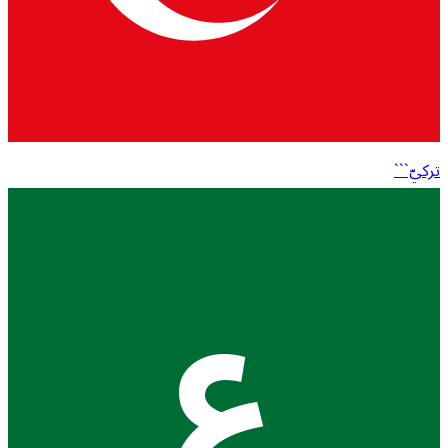
تركيّ```
ع