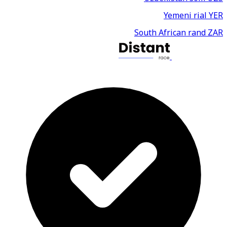
Yemeni rial
YER
South African rand
ZAR