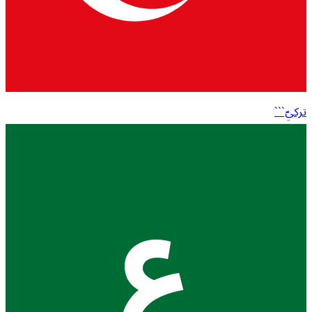
تركيّ```
ع