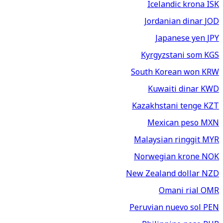
Icelandic krona
ISK
Jordanian dinar
JOD
Japanese yen
JPY
Kyrgyzstani som
KGS
South Korean won
KRW
Kuwaiti dinar
KWD
Kazakhstani tenge
KZT
Mexican peso
MXN
Malaysian ringgit
MYR
Norwegian krone
NOK
New Zealand dollar
NZD
Omani rial
OMR
Peruvian nuevo sol
PEN