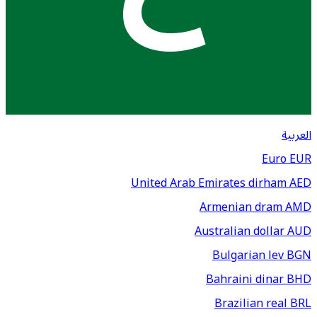
العربية
Euro
EUR
United Arab Emirates dirham
AED
Armenian dram
AMD
Australian dollar
AUD
Bulgarian lev
BGN
Bahraini dinar
BHD
Brazilian real
BRL