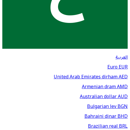
العربية
Euro
EUR
United Arab Emirates dirham
AED
Armenian dram
AMD
Australian dollar
AUD
Bulgarian lev
BGN
Bahraini dinar
BHD
Brazilian real
BRL