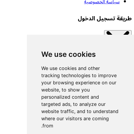
سياسة الخصوصية
طريقة تسجيل الدخول
We use cookies
Close modal
اتصل بإحدى الخدمات المتاحة.
We use cookies and other
tracking technologies to improve
your browsing experience on our
تسجيل الدخول بمفتاح مرور
website, to show you
تسجيل الدخول باستخدام UACF
personalized content and
تسجيل الدخول باستخدام Decathlon
targeted ads, to analyze our
website traffic, and to understand
تسجيل الدخول باستخدام Withings
where our visitors are coming
تسجيل الدخول باستخدام Wahoo
from.