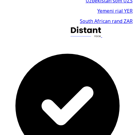
Uzbekistan som
UZS
Yemeni rial
YER
South African rand
ZAR