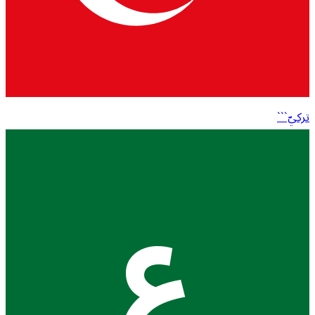
تركيّ```
ع