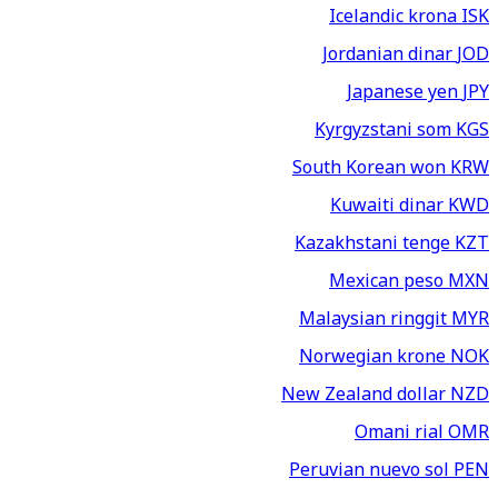
Icelandic krona
ISK
Jordanian dinar
JOD
Japanese yen
JPY
Kyrgyzstani som
KGS
South Korean won
KRW
Kuwaiti dinar
KWD
Kazakhstani tenge
KZT
Mexican peso
MXN
Malaysian ringgit
MYR
Norwegian krone
NOK
New Zealand dollar
NZD
Omani rial
OMR
Peruvian nuevo sol
PEN