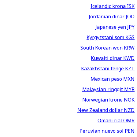
Icelandic krona
ISK
Jordanian dinar
JOD
Japanese yen
JPY
Kyrgyzstani som
KGS
South Korean won
KRW
Kuwaiti dinar
KWD
Kazakhstani tenge
KZT
Mexican peso
MXN
Malaysian ringgit
MYR
Norwegian krone
NOK
New Zealand dollar
NZD
Omani rial
OMR
Peruvian nuevo sol
PEN