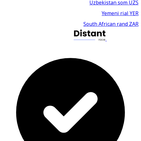
Uzbekistan som
UZS
Yemeni rial
YER
South African rand
ZAR