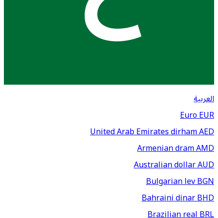
العربية
Euro
EUR
United Arab Emirates dirham
AED
Armenian dram
AMD
Australian dollar
AUD
Bulgarian lev
BGN
Bahraini dinar
BHD
Brazilian real
BRL