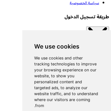
سياسة الخصوصية
طريقة تسجيل الدخول
We use cookies
Close modal
اتصل بإحدى الخدمات المتاحة.
We use cookies and other
tracking technologies to improve
your browsing experience on our
تسجيل الدخول بمفتاح مرور
website, to show you
تسجيل الدخول باستخدام UACF
personalized content and
تسجيل الدخول باستخدام Decathlon
targeted ads, to analyze our
website traffic, and to understand
تسجيل الدخول باستخدام Withings
where our visitors are coming
تسجيل الدخول باستخدام Wahoo
from.