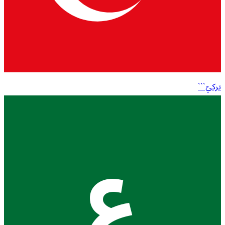
تركيّ```
ع