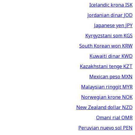
Icelandic krona
ISK
Jordanian dinar
JOD
Japanese yen
JPY
Kyrgyzstani som
KGS
South Korean won
KRW
Kuwaiti dinar
KWD
Kazakhstani tenge
KZT
Mexican peso
MXN
Malaysian ringgit
MYR
Norwegian krone
NOK
New Zealand dollar
NZD
Omani rial
OMR
Peruvian nuevo sol
PEN