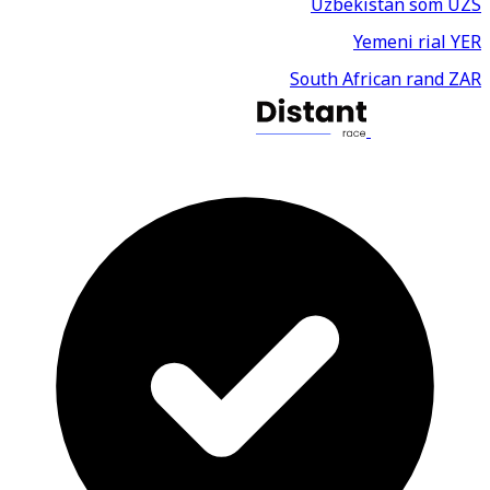
Uzbekistan som
UZS
Yemeni rial
YER
South African rand
ZAR