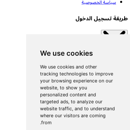
سياسة الخصوصية
طريقة تسجيل الدخول
We use cookies
Close modal
اتصل بإحدى الخدمات المتاحة.
We use cookies and other
tracking technologies to improve
your browsing experience on our
تسجيل الدخول بمفتاح مرور
website, to show you
تسجيل الدخول باستخدام UACF
personalized content and
تسجيل الدخول باستخدام Decathlon
targeted ads, to analyze our
website traffic, and to understand
تسجيل الدخول باستخدام Withings
where our visitors are coming
تسجيل الدخول باستخدام Wahoo
from.