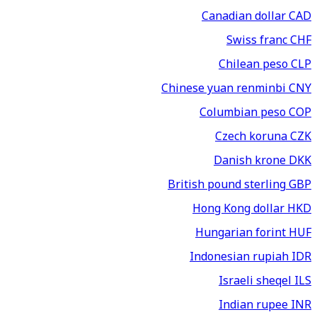
Canadian dollar
CAD
Swiss franc
CHF
Chilean peso
CLP
Chinese yuan renminbi
CNY
Columbian peso
COP
Czech koruna
CZK
Danish krone
DKK
British pound sterling
GBP
Hong Kong dollar
HKD
Hungarian forint
HUF
Indonesian rupiah
IDR
Israeli sheqel
ILS
Indian rupee
INR