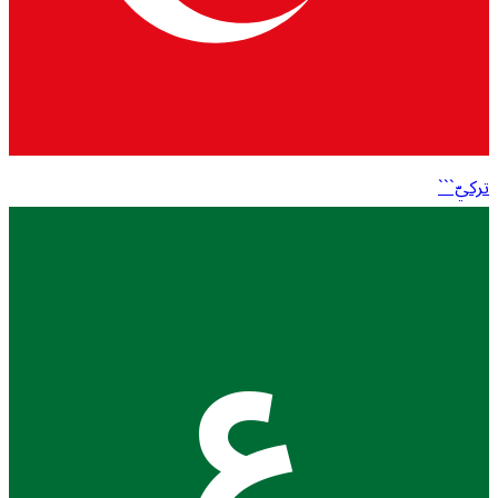
تركيّ```
ع