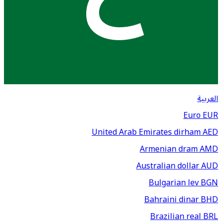
العربية
Euro
EUR
United Arab Emirates dirham
AED
Armenian dram
AMD
Australian dollar
AUD
Bulgarian lev
BGN
Bahraini dinar
BHD
Brazilian real
BRL