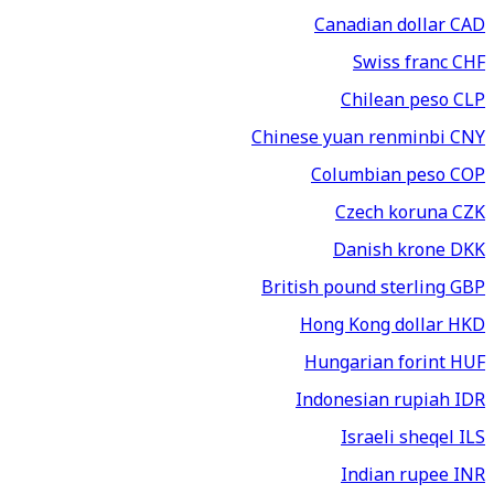
Canadian dollar
CAD
Swiss franc
CHF
Chilean peso
CLP
Chinese yuan renminbi
CNY
Columbian peso
COP
Czech koruna
CZK
Danish krone
DKK
British pound sterling
GBP
Hong Kong dollar
HKD
Hungarian forint
HUF
Indonesian rupiah
IDR
Israeli sheqel
ILS
Indian rupee
INR