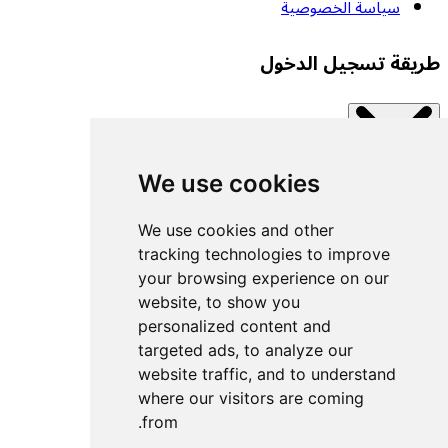
سياسة الخصوصية
طريقة تسجيل الدخول
We use cookies
Close modal
اتصل بإحدى الخدمات المتاحة.
We use cookies and other
tracking technologies to improve
your browsing experience on our
تسجيل الدخول بمفتاح مرور
website, to show you
تسجيل الدخول باستخدام UACF
personalized content and
تسجيل الدخول باستخدام Decathlon
targeted ads, to analyze our
website traffic, and to understand
تسجيل الدخول باستخدام Withings
where our visitors are coming
تسجيل الدخول باستخدام Wahoo
from.