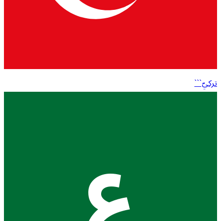
تركيّ```
ع