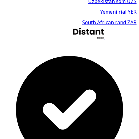
Uzbekistan som
UZS
Yemeni rial
YER
South African rand
ZAR