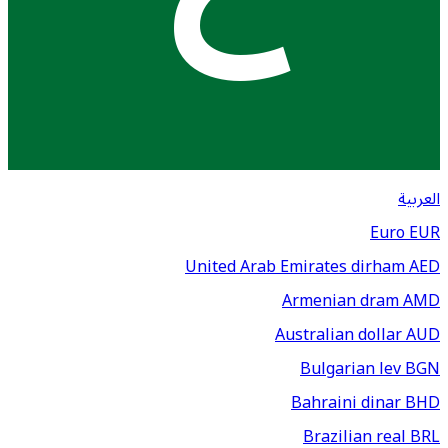
العربية
Euro
EUR
United Arab Emirates dirham
AED
Armenian dram
AMD
Australian dollar
AUD
Bulgarian lev
BGN
Bahraini dinar
BHD
Brazilian real
BRL