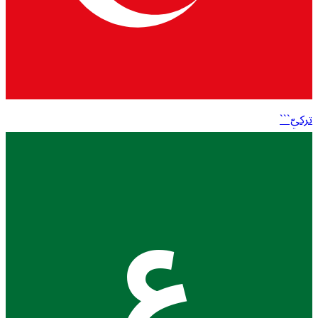
تركيّ```
ع