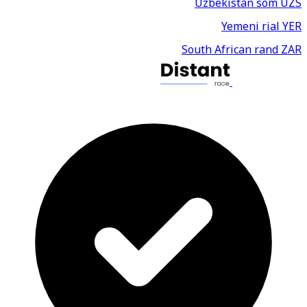
Uzbekistan som
UZS
Yemeni rial
YER
South African rand
ZAR