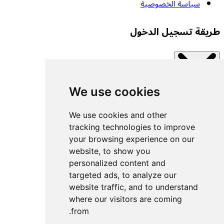
سياسة الخصوصية
طريقة تسجيل الدخول
We use cookies
Close modal
اتصل بإحدى الخدمات المتاحة.
We use cookies and other
tracking technologies to improve
your browsing experience on our
تسجيل الدخول بمفتاح مرور
website, to show you
تسجيل الدخول باستخدام UACF
personalized content and
تسجيل الدخول باستخدام Decathlon
targeted ads, to analyze our
website traffic, and to understand
تسجيل الدخول باستخدام Withings
where our visitors are coming
تسجيل الدخول باستخدام Wahoo
from.