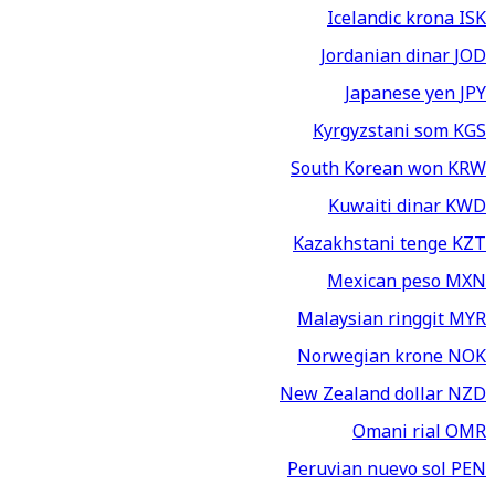
Icelandic krona
ISK
Jordanian dinar
JOD
Japanese yen
JPY
Kyrgyzstani som
KGS
South Korean won
KRW
Kuwaiti dinar
KWD
Kazakhstani tenge
KZT
Mexican peso
MXN
Malaysian ringgit
MYR
Norwegian krone
NOK
New Zealand dollar
NZD
Omani rial
OMR
Peruvian nuevo sol
PEN