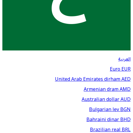
العربية
Euro
EUR
United Arab Emirates dirham
AED
Armenian dram
AMD
Australian dollar
AUD
Bulgarian lev
BGN
Bahraini dinar
BHD
Brazilian real
BRL