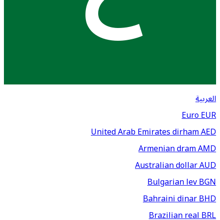
العربية
Euro
EUR
United Arab Emirates dirham
AED
Armenian dram
AMD
Australian dollar
AUD
Bulgarian lev
BGN
Bahraini dinar
BHD
Brazilian real
BRL