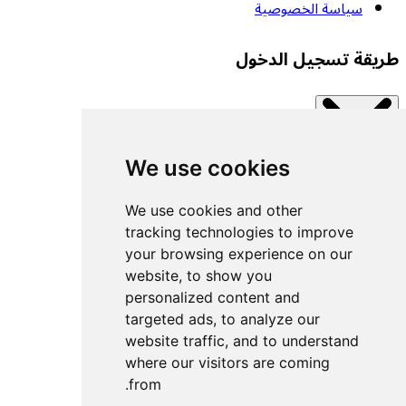
سياسة الخصوصية
طريقة تسجيل الدخول
We use cookies
Close modal
اتصل بإحدى الخدمات المتاحة.
We use cookies and other
tracking technologies to improve
your browsing experience on our
تسجيل الدخول بمفتاح مرور
website, to show you
تسجيل الدخول باستخدام UACF
personalized content and
تسجيل الدخول باستخدام Decathlon
targeted ads, to analyze our
website traffic, and to understand
تسجيل الدخول باستخدام Withings
where our visitors are coming
تسجيل الدخول باستخدام Wahoo
from.