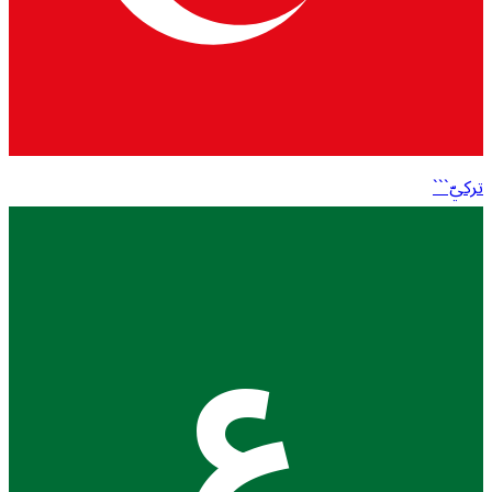
تركيّ```
ع