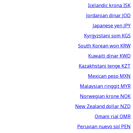
Icelandic krona
ISK
Jordanian dinar
JOD
Japanese yen
JPY
Kyrgyzstani som
KGS
South Korean won
KRW
Kuwaiti dinar
KWD
Kazakhstani tenge
KZT
Mexican peso
MXN
Malaysian ringgit
MYR
Norwegian krone
NOK
New Zealand dollar
NZD
Omani rial
OMR
Peruvian nuevo sol
PEN