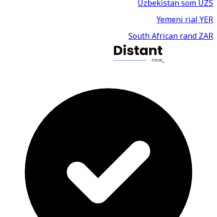
Uzbekistan som
UZS
Yemeni rial
YER
South African rand
ZAR