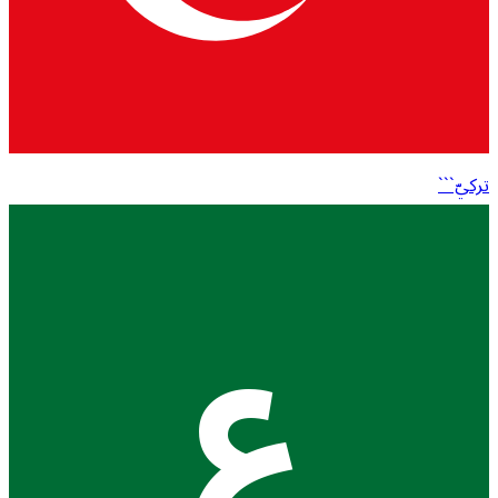
تركيّ```
ع