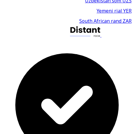
Uzbekistan som
UZS
Yemeni rial
YER
South African rand
ZAR