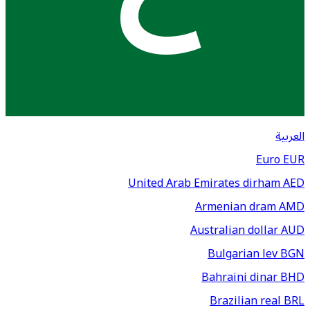
العربية
Euro
EUR
United Arab Emirates dirham
AED
Armenian dram
AMD
Australian dollar
AUD
Bulgarian lev
BGN
Bahraini dinar
BHD
Brazilian real
BRL