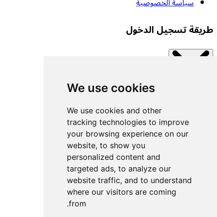
سياسة الخصوصية
طريقة تسجيل الدخول
We use cookies
Close modal
اتصل بإحدى الخدمات المتاحة.
We use cookies and other
tracking technologies to improve
your browsing experience on our
تسجيل الدخول بمفتاح مرور
website, to show you
تسجيل الدخول باستخدام UACF
personalized content and
تسجيل الدخول باستخدام Decathlon
targeted ads, to analyze our
website traffic, and to understand
تسجيل الدخول باستخدام Withings
where our visitors are coming
تسجيل الدخول باستخدام Wahoo
from.