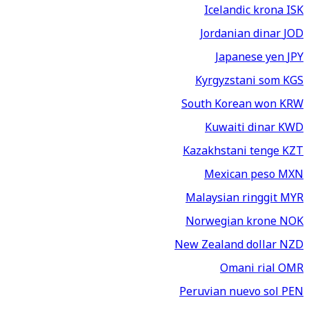
Icelandic krona
ISK
Jordanian dinar
JOD
Japanese yen
JPY
Kyrgyzstani som
KGS
South Korean won
KRW
Kuwaiti dinar
KWD
Kazakhstani tenge
KZT
Mexican peso
MXN
Malaysian ringgit
MYR
Norwegian krone
NOK
New Zealand dollar
NZD
Omani rial
OMR
Peruvian nuevo sol
PEN