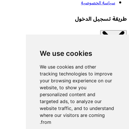
سياسة الخصوصية
طريقة تسجيل الدخول
We use cookies
Close modal
اتصل بإحدى الخدمات المتاحة.
We use cookies and other
tracking technologies to improve
your browsing experience on our
تسجيل الدخول بمفتاح مرور
website, to show you
تسجيل الدخول باستخدام UACF
personalized content and
تسجيل الدخول باستخدام Decathlon
targeted ads, to analyze our
website traffic, and to understand
تسجيل الدخول باستخدام Withings
where our visitors are coming
تسجيل الدخول باستخدام Wahoo
from.