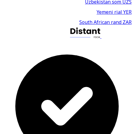
Uzbekistan som
UZS
Yemeni rial
YER
South African rand
ZAR