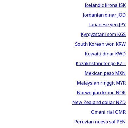
Icelandic krona
ISK
Jordanian dinar
JOD
Japanese yen
JPY
Kyrgyzstani som
KGS
South Korean won
KRW
Kuwaiti dinar
KWD
Kazakhstani tenge
KZT
Mexican peso
MXN
Malaysian ringgit
MYR
Norwegian krone
NOK
New Zealand dollar
NZD
Omani rial
OMR
Peruvian nuevo sol
PEN