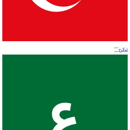
تركيّ```
ع