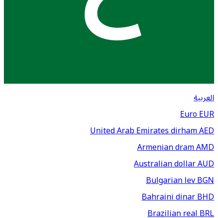
العربية
Euro
EUR
United Arab Emirates dirham
AED
Armenian dram
AMD
Australian dollar
AUD
Bulgarian lev
BGN
Bahraini dinar
BHD
Brazilian real
BRL