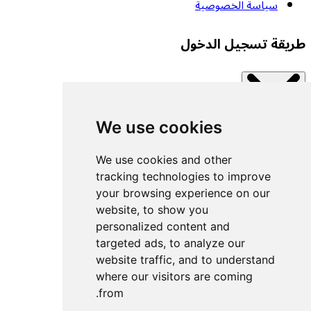
سياسة الخصوصية
طريقة تسجيل الدخول
We use cookies
Close modal
اتصل بإحدى الخدمات المتاحة.
We use cookies and other
tracking technologies to improve
your browsing experience on our
تسجيل الدخول بمفتاح مرور
website, to show you
تسجيل الدخول باستخدام UACF
personalized content and
تسجيل الدخول باستخدام Decathlon
targeted ads, to analyze our
website traffic, and to understand
تسجيل الدخول باستخدام Withings
where our visitors are coming
تسجيل الدخول باستخدام Wahoo
from.