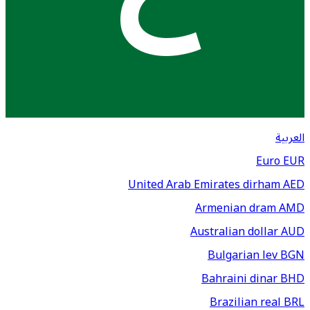
العربية
Euro
EUR
United Arab Emirates dirham
AED
Armenian dram
AMD
Australian dollar
AUD
Bulgarian lev
BGN
Bahraini dinar
BHD
Brazilian real
BRL