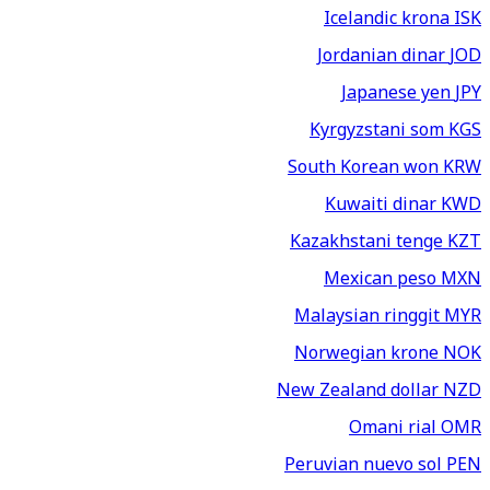
Icelandic krona
ISK
Jordanian dinar
JOD
Japanese yen
JPY
Kyrgyzstani som
KGS
South Korean won
KRW
Kuwaiti dinar
KWD
Kazakhstani tenge
KZT
Mexican peso
MXN
Malaysian ringgit
MYR
Norwegian krone
NOK
New Zealand dollar
NZD
Omani rial
OMR
Peruvian nuevo sol
PEN