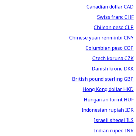
Canadian dollar
CAD
Swiss franc
CHF
Chilean peso
CLP
Chinese yuan renminbi
CNY
Columbian peso
COP
Czech koruna
CZK
Danish krone
DKK
British pound sterling
GBP
Hong Kong dollar
HKD
Hungarian forint
HUF
Indonesian rupiah
IDR
Israeli sheqel
ILS
Indian rupee
INR