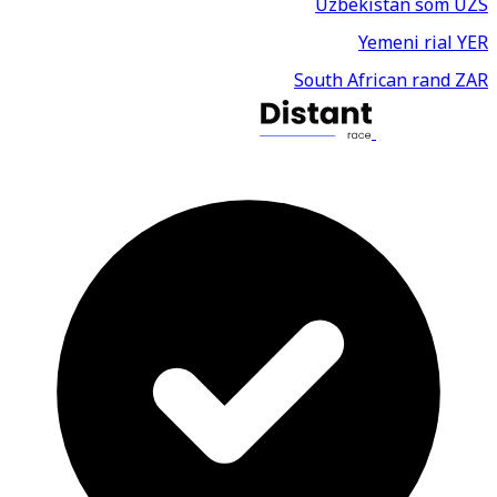
Uzbekistan som
UZS
Yemeni rial
YER
South African rand
ZAR