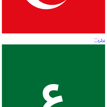
تركيّ```
ع