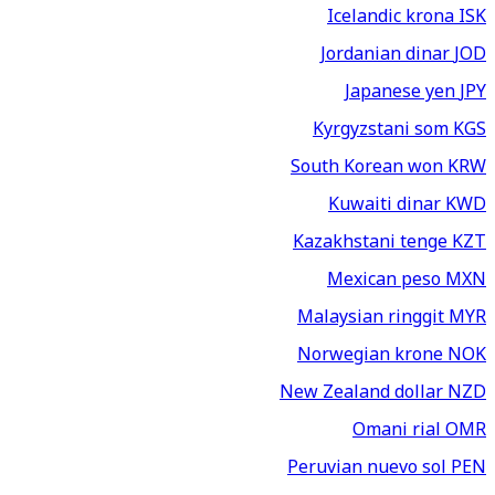
Icelandic krona
ISK
Jordanian dinar
JOD
Japanese yen
JPY
Kyrgyzstani som
KGS
South Korean won
KRW
Kuwaiti dinar
KWD
Kazakhstani tenge
KZT
Mexican peso
MXN
Malaysian ringgit
MYR
Norwegian krone
NOK
New Zealand dollar
NZD
Omani rial
OMR
Peruvian nuevo sol
PEN