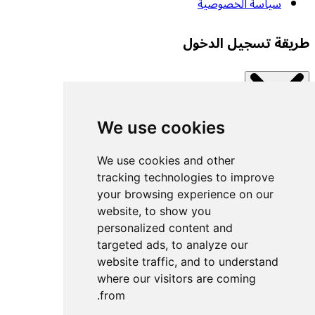
سياسة الخصوصية
طريقة تسجيل الدخول
We use cookies
Close modal
اتصل بإحدى الخدمات المتاحة.
We use cookies and other
tracking technologies to improve
your browsing experience on our
تسجيل الدخول بمفتاح مرور
website, to show you
تسجيل الدخول باستخدام UACF
personalized content and
تسجيل الدخول باستخدام Decathlon
targeted ads, to analyze our
website traffic, and to understand
تسجيل الدخول باستخدام Withings
where our visitors are coming
تسجيل الدخول باستخدام Wahoo
from.