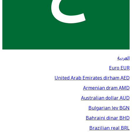
العربية
Euro
EUR
United Arab Emirates dirham
AED
Armenian dram
AMD
Australian dollar
AUD
Bulgarian lev
BGN
Bahraini dinar
BHD
Brazilian real
BRL