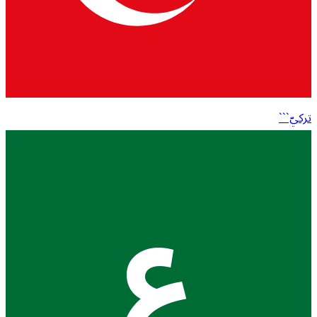
تركيّ```
ع