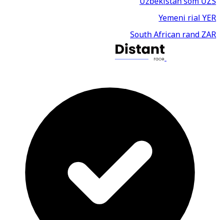
Uzbekistan som
UZS
Yemeni rial
YER
South African rand
ZAR