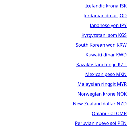
Icelandic krona
ISK
Jordanian dinar
JOD
Japanese yen
JPY
Kyrgyzstani som
KGS
South Korean won
KRW
Kuwaiti dinar
KWD
Kazakhstani tenge
KZT
Mexican peso
MXN
Malaysian ringgit
MYR
Norwegian krone
NOK
New Zealand dollar
NZD
Omani rial
OMR
Peruvian nuevo sol
PEN