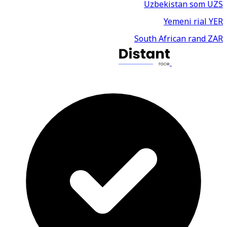
Uzbekistan som
UZS
Yemeni rial
YER
South African rand
ZAR