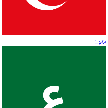
تركيّ```
ع