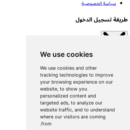
سياسة الخصوصية
طريقة تسجيل الدخول
We use cookies
Close modal
اتصل بإحدى الخدمات المتاحة.
We use cookies and other
tracking technologies to improve
your browsing experience on our
تسجيل الدخول بمفتاح مرور
website, to show you
تسجيل الدخول باستخدام UACF
personalized content and
تسجيل الدخول باستخدام Decathlon
targeted ads, to analyze our
website traffic, and to understand
تسجيل الدخول باستخدام Withings
where our visitors are coming
تسجيل الدخول باستخدام Wahoo
from.