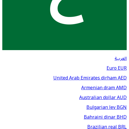
العربية
Euro
EUR
United Arab Emirates dirham
AED
Armenian dram
AMD
Australian dollar
AUD
Bulgarian lev
BGN
Bahraini dinar
BHD
Brazilian real
BRL