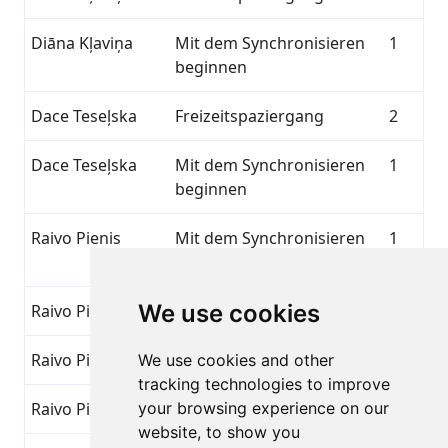
Diāna Kļaviņa
Mit dem Synchronisieren
1
beginnen
Dace Teseļska
Freizeitspaziergang
2
Dace Teseļska
Mit dem Synchronisieren
1
beginnen
Raivo Pienis
Mit dem Synchronisieren
1
beginnen
We use cookies
Raivo Pienis
Kleiner Fortschritt
8
Raivo Pienis
Übertreffe das Übliche
7
We use cookies and other
tracking technologies to improve
Raivo Pienis
your browsing experience on our
Freizeitspaziergang
2
website, to show you