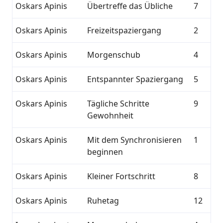
Oskars Apinis
Übertreffe das Übliche
7
Oskars Apinis
Freizeitspaziergang
2
Oskars Apinis
Morgenschub
4
Oskars Apinis
Entspannter Spaziergang
5
Oskars Apinis
Tägliche Schritte
9
Gewohnheit
Oskars Apinis
Mit dem Synchronisieren
1
beginnen
Oskars Apinis
Kleiner Fortschritt
8
Oskars Apinis
Ruhetag
12