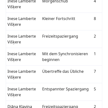
Inese Lamberte
Morgenschub
4
Višķere
Inese Lamberte
Kleiner Fortschritt
8
Višķere
Inese Lamberte
Freizeitspaziergang
2
Višķere
Inese Lamberte
Mit dem Synchronisieren
1
Višķere
beginnen
Inese Lamberte
Übertreffe das Übliche
7
Višķere
Inese Lamberte
Entspannter Spaziergang
5
Višķere
Diāna Kļaviņa
Freizeitspaziergang
2