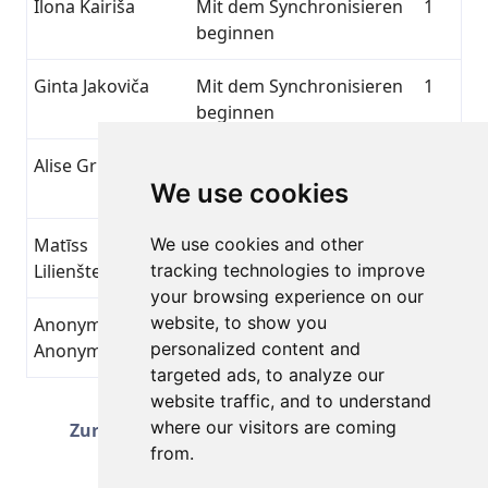
Ilona Kairiša
Mit dem Synchronisieren
1
beginnen
Ginta Jakoviča
Mit dem Synchronisieren
1
beginnen
Alise Griķe
Mit dem Synchronisieren
1
We use cookies
beginnen
Matīss
We use cookies and other
Mit dem Synchronisieren
1
Lilienšteins
tracking technologies to improve
beginnen
your browsing experience on our
website, to show you
Anonymous
Mit dem Synchronisieren
1
personalized content and
Anonymous
beginnen
targeted ads, to analyze our
website traffic, and to understand
Seite 2 von 51
where our visitors are coming
Zurück
Weiter
Gesamt 1251 Erfolge
from.