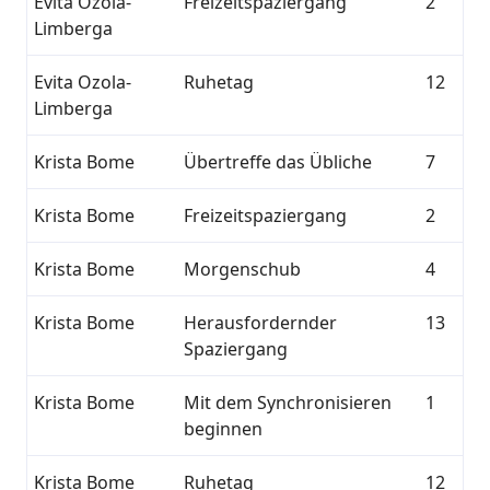
Evita Ozola-
Freizeitspaziergang
2
Limberga
Evita Ozola-
Ruhetag
12
Limberga
Krista Bome
Übertreffe das Übliche
7
Krista Bome
Freizeitspaziergang
2
Krista Bome
Morgenschub
4
Krista Bome
Herausfordernder
13
Spaziergang
Krista Bome
Mit dem Synchronisieren
1
beginnen
Krista Bome
Ruhetag
12