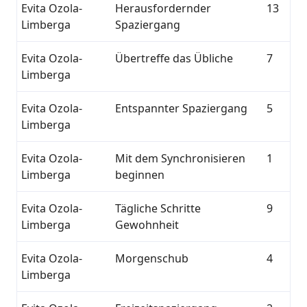
Evita Ozola-
Herausfordernder
13
Limberga
Spaziergang
Evita Ozola-
Übertreffe das Übliche
7
Limberga
Evita Ozola-
Entspannter Spaziergang
5
Limberga
Evita Ozola-
Mit dem Synchronisieren
1
Limberga
beginnen
Evita Ozola-
Tägliche Schritte
9
Limberga
Gewohnheit
Evita Ozola-
Morgenschub
4
Limberga