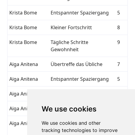
Krista Bome
Entspannter Spaziergang
5
Krista Bome
Kleiner Fortschritt
8
Krista Bome
Tägliche Schritte
9
Gewohnheit
Aiga Anitena
Übertreffe das Übliche
7
Aiga Anitena
Entspannter Spaziergang
5
Aiga Anitena
Morgenschub
4
We use cookies
Aiga Anitena
Kleiner Fortschritt
8
Aiga Anitena
We use cookies and other
Tägliche Schritte
9
tracking technologies to improve
Gewohnheit