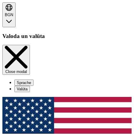
BGN
Valoda un valūta
Close modal
Sprache
Valūta