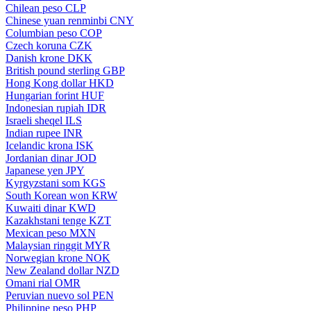
Chilean peso
CLP
Chinese yuan renminbi
CNY
Columbian peso
COP
Czech koruna
CZK
Danish krone
DKK
British pound sterling
GBP
Hong Kong dollar
HKD
Hungarian forint
HUF
Indonesian rupiah
IDR
Israeli sheqel
ILS
Indian rupee
INR
Icelandic krona
ISK
Jordanian dinar
JOD
Japanese yen
JPY
Kyrgyzstani som
KGS
South Korean won
KRW
Kuwaiti dinar
KWD
Kazakhstani tenge
KZT
Mexican peso
MXN
Malaysian ringgit
MYR
Norwegian krone
NOK
New Zealand dollar
NZD
Omani rial
OMR
Peruvian nuevo sol
PEN
Philippine peso
PHP