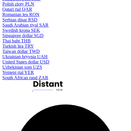
Polish zloty
PLN
Qatari rial
QAR
Romanian leu
RON
Serbian dinar
RSD
Saudi Arabian riyal
SAR
Swedish krona
SEK
Singapore dollar
SGD
Thai baht
THB
Turkish lira
TRY
Taiwan dollar
TWD
Ukrainian hryvnia
UAH
United States dollar
USD
Uzbekistan som
UZS
Yemeni rial
YER
South African rand
ZAR