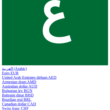
ع
العربية (Arabic)
Euro
EUR
United Arab Emirates dirham
AED
Armenian dram
AMD
Australian dollar
AUD
Bulgarian lev
BGN
Bahraini dinar
BHD
Brazilian real
BRL
Canadian dollar
CAD
Swiss franc
CHF