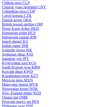
Chilean peso
CLP
Chinese yuan renminbi
CNY
Columbian peso
COP
Czech koruna
CZK
Danish krone
DKK
British pound sterling
GBP
Hong Kong dollar
HKD
Hungarian forint
HUF
Indonesian rupiah
IDR
Israeli sheqel
ILS
Indian rupee
INR
Icelandic krona
ISK
Jordanian dinar
JOD
Japanese yen
JPY
Kyrgyzstani som
KGS
South Korean won
KRW
Kuwaiti dinar
KWD
Kazakhstani tenge
KZT
Mexican peso
MXN
Malaysian ringgit
MYR
Norwegian krone
NOK
New Zealand dollar
NZD
Omani rial
OMR
Peruvian nuevo sol
PEN
Philippine peso
PHP