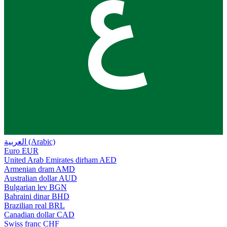
ع
العربية (Arabic)
Euro
EUR
United Arab Emirates dirham
AED
Armenian dram
AMD
Australian dollar
AUD
Bulgarian lev
BGN
Bahraini dinar
BHD
Brazilian real
BRL
Canadian dollar
CAD
Swiss franc
CHF