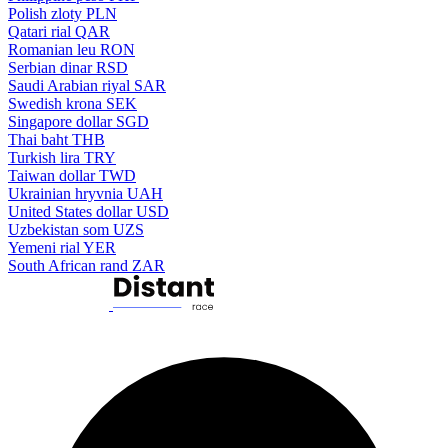
Polish zloty
PLN
Qatari rial
QAR
Romanian leu
RON
Serbian dinar
RSD
Saudi Arabian riyal
SAR
Swedish krona
SEK
Singapore dollar
SGD
Thai baht
THB
Turkish lira
TRY
Taiwan dollar
TWD
Ukrainian hryvnia
UAH
United States dollar
USD
Uzbekistan som
UZS
Yemeni rial
YER
South African rand
ZAR