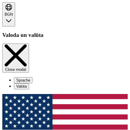
BGN
Valoda un valūta
Close modal
Sprache
Valūta