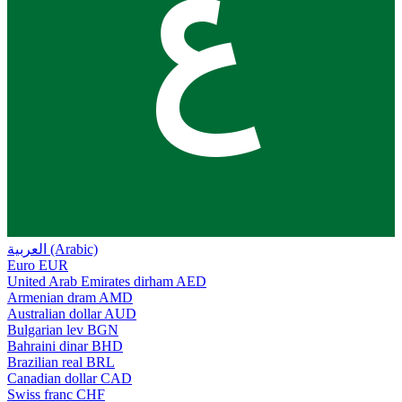
ع
العربية (Arabic)
Euro
EUR
United Arab Emirates dirham
AED
Armenian dram
AMD
Australian dollar
AUD
Bulgarian lev
BGN
Bahraini dinar
BHD
Brazilian real
BRL
Canadian dollar
CAD
Swiss franc
CHF