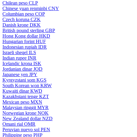
Chilean peso
CLP
Chinese yuan renminbi
CNY
Columbian peso
COP
Czech koruna
CZK
Danish krone
DKK
British pound sterling
GBP
Hong Kong dollar
HKD
Hungarian forint
HUF
Indonesian rupiah
IDR
Israeli sheqel
ILS
Indian rupee
INR
Icelandic krona
ISK
Jordanian dinar
JOD
Japanese yen
JPY
Kyrgyzstani som
KGS
South Korean won
KRW
Kuwaiti dinar
KWD
Kazakhstani tenge
KZT
Mexican peso
MXN
Malaysian ringgit
MYR
Norwegian krone
NOK
New Zealand dollar
NZD
Omani rial
OMR
Peruvian nuevo sol
PEN
Philippine peso
PHP