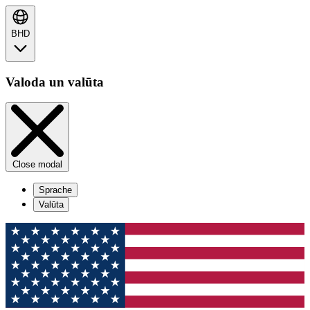
BHD
Valoda un valūta
Close modal
Sprache
Valūta