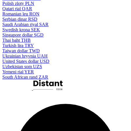
Polish zloty
PLN
Qatari rial
QAR
Romanian leu
RON
Serbian dinar
RSD
Saudi Arabian riyal
SAR
Swedish krona
SEK
Singapore dollar
SGD
Thai baht
THB
Turkish lira
TRY
Taiwan dollar
TWD
Ukrainian hryvnia
UAH
United States dollar
USD
Uzbekistan som
UZS
Yemeni rial
YER
South African rand
ZAR