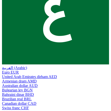
ع
العربية (Arabic)
Euro
EUR
United Arab Emirates dirham
AED
Armenian dram
AMD
Australian dollar
AUD
Bulgarian lev
BGN
Bahraini dinar
BHD
Brazilian real
BRL
Canadian dollar
CAD
Swiss franc
CHF