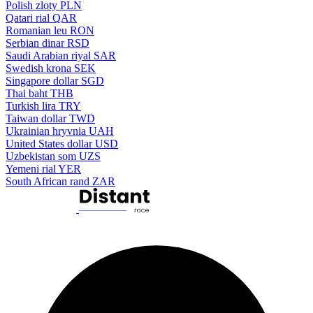
Polish zloty
PLN
Qatari rial
QAR
Romanian leu
RON
Serbian dinar
RSD
Saudi Arabian riyal
SAR
Swedish krona
SEK
Singapore dollar
SGD
Thai baht
THB
Turkish lira
TRY
Taiwan dollar
TWD
Ukrainian hryvnia
UAH
United States dollar
USD
Uzbekistan som
UZS
Yemeni rial
YER
South African rand
ZAR