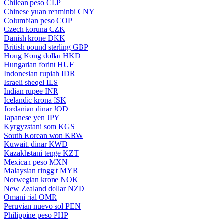
Chilean peso
CLP
Chinese yuan renminbi
CNY
Columbian peso
COP
Czech koruna
CZK
Danish krone
DKK
British pound sterling
GBP
Hong Kong dollar
HKD
Hungarian forint
HUF
Indonesian rupiah
IDR
Israeli sheqel
ILS
Indian rupee
INR
Icelandic krona
ISK
Jordanian dinar
JOD
Japanese yen
JPY
Kyrgyzstani som
KGS
South Korean won
KRW
Kuwaiti dinar
KWD
Kazakhstani tenge
KZT
Mexican peso
MXN
Malaysian ringgit
MYR
Norwegian krone
NOK
New Zealand dollar
NZD
Omani rial
OMR
Peruvian nuevo sol
PEN
Philippine peso
PHP