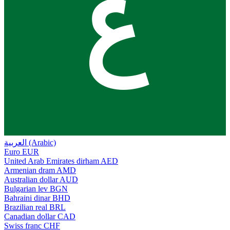
ع
العربية (Arabic)
Euro
EUR
United Arab Emirates dirham
AED
Armenian dram
AMD
Australian dollar
AUD
Bulgarian lev
BGN
Bahraini dinar
BHD
Brazilian real
BRL
Canadian dollar
CAD
Swiss franc
CHF