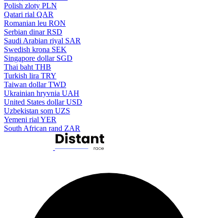
Polish zloty
PLN
Qatari rial
QAR
Romanian leu
RON
Serbian dinar
RSD
Saudi Arabian riyal
SAR
Swedish krona
SEK
Singapore dollar
SGD
Thai baht
THB
Turkish lira
TRY
Taiwan dollar
TWD
Ukrainian hryvnia
UAH
United States dollar
USD
Uzbekistan som
UZS
Yemeni rial
YER
South African rand
ZAR