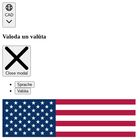
CAD
Valoda un valūta
Close modal
Sprache
Valūta