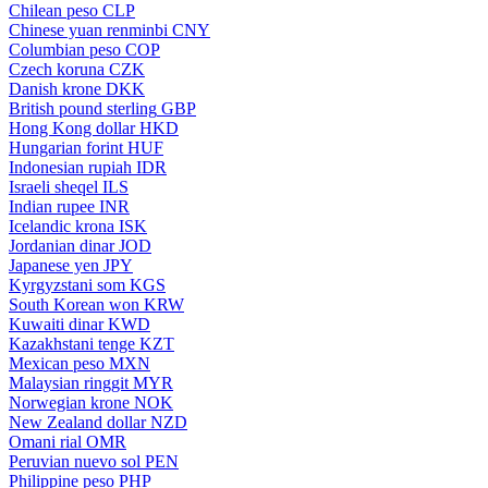
Chilean peso
CLP
Chinese yuan renminbi
CNY
Columbian peso
COP
Czech koruna
CZK
Danish krone
DKK
British pound sterling
GBP
Hong Kong dollar
HKD
Hungarian forint
HUF
Indonesian rupiah
IDR
Israeli sheqel
ILS
Indian rupee
INR
Icelandic krona
ISK
Jordanian dinar
JOD
Japanese yen
JPY
Kyrgyzstani som
KGS
South Korean won
KRW
Kuwaiti dinar
KWD
Kazakhstani tenge
KZT
Mexican peso
MXN
Malaysian ringgit
MYR
Norwegian krone
NOK
New Zealand dollar
NZD
Omani rial
OMR
Peruvian nuevo sol
PEN
Philippine peso
PHP