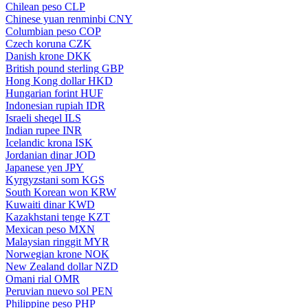
Chilean peso
CLP
Chinese yuan renminbi
CNY
Columbian peso
COP
Czech koruna
CZK
Danish krone
DKK
British pound sterling
GBP
Hong Kong dollar
HKD
Hungarian forint
HUF
Indonesian rupiah
IDR
Israeli sheqel
ILS
Indian rupee
INR
Icelandic krona
ISK
Jordanian dinar
JOD
Japanese yen
JPY
Kyrgyzstani som
KGS
South Korean won
KRW
Kuwaiti dinar
KWD
Kazakhstani tenge
KZT
Mexican peso
MXN
Malaysian ringgit
MYR
Norwegian krone
NOK
New Zealand dollar
NZD
Omani rial
OMR
Peruvian nuevo sol
PEN
Philippine peso
PHP