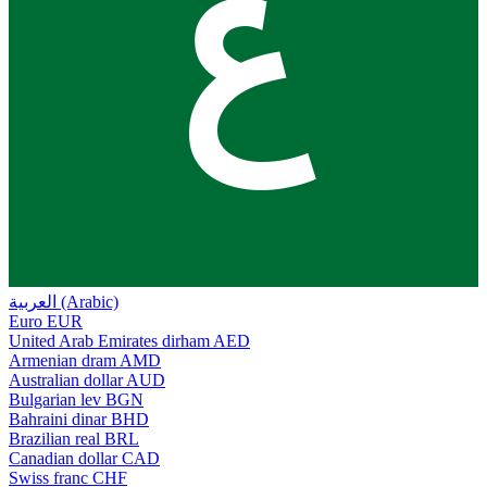
ع
العربية (Arabic)
Euro
EUR
United Arab Emirates dirham
AED
Armenian dram
AMD
Australian dollar
AUD
Bulgarian lev
BGN
Bahraini dinar
BHD
Brazilian real
BRL
Canadian dollar
CAD
Swiss franc
CHF