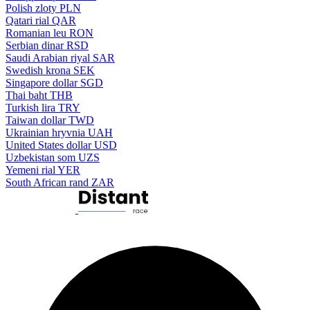
Polish zloty
PLN
Qatari rial
QAR
Romanian leu
RON
Serbian dinar
RSD
Saudi Arabian riyal
SAR
Swedish krona
SEK
Singapore dollar
SGD
Thai baht
THB
Turkish lira
TRY
Taiwan dollar
TWD
Ukrainian hryvnia
UAH
United States dollar
USD
Uzbekistan som
UZS
Yemeni rial
YER
South African rand
ZAR