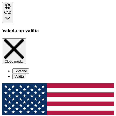
CAD
Valoda un valūta
Close modal
Sprache
Valūta