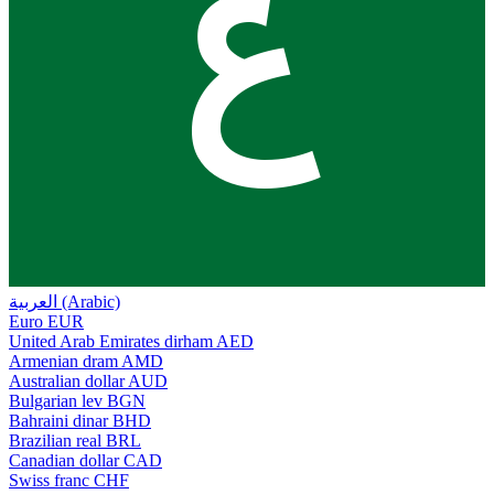
ع
العربية (Arabic)
Euro
EUR
United Arab Emirates dirham
AED
Armenian dram
AMD
Australian dollar
AUD
Bulgarian lev
BGN
Bahraini dinar
BHD
Brazilian real
BRL
Canadian dollar
CAD
Swiss franc
CHF