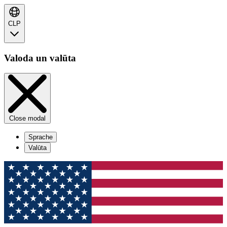
CLP
Valoda un valūta
Close modal
Sprache
Valūta