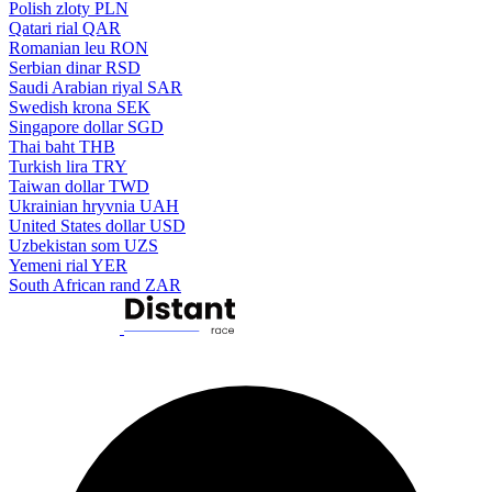
Polish zloty
PLN
Qatari rial
QAR
Romanian leu
RON
Serbian dinar
RSD
Saudi Arabian riyal
SAR
Swedish krona
SEK
Singapore dollar
SGD
Thai baht
THB
Turkish lira
TRY
Taiwan dollar
TWD
Ukrainian hryvnia
UAH
United States dollar
USD
Uzbekistan som
UZS
Yemeni rial
YER
South African rand
ZAR