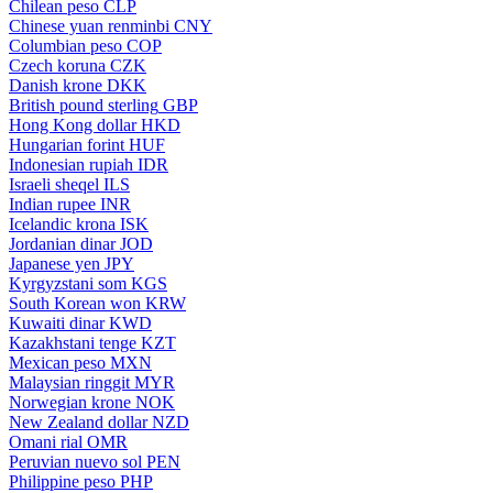
Chilean peso
CLP
Chinese yuan renminbi
CNY
Columbian peso
COP
Czech koruna
CZK
Danish krone
DKK
British pound sterling
GBP
Hong Kong dollar
HKD
Hungarian forint
HUF
Indonesian rupiah
IDR
Israeli sheqel
ILS
Indian rupee
INR
Icelandic krona
ISK
Jordanian dinar
JOD
Japanese yen
JPY
Kyrgyzstani som
KGS
South Korean won
KRW
Kuwaiti dinar
KWD
Kazakhstani tenge
KZT
Mexican peso
MXN
Malaysian ringgit
MYR
Norwegian krone
NOK
New Zealand dollar
NZD
Omani rial
OMR
Peruvian nuevo sol
PEN
Philippine peso
PHP