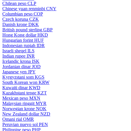
Chilean peso
CLP
Chinese yuan renminbi
CNY
Columbian peso
COP
Czech koruna
CZK
Danish krone
DKK
British pound sterling
GBP
Hong Kong dollar
HKD
Hungarian forint
HUF
Indonesian rupiah
IDR
Israeli sheqel
ILS
Indian rupee
INR
Icelandic krona
ISK
Jordanian dinar
JOD
Japanese yen
JPY
Kyrgyzstani som
KGS
South Korean won
KRW
Kuwaiti dinar
KWD
Kazakhstani tenge
KZT
Mexican peso
MXN
Malaysian ringgit
MYR
Norwegian krone
NOK
New Zealand dollar
NZD
Omani rial
OMR
Peruvian nuevo sol
PEN
Philippine peso
PHP