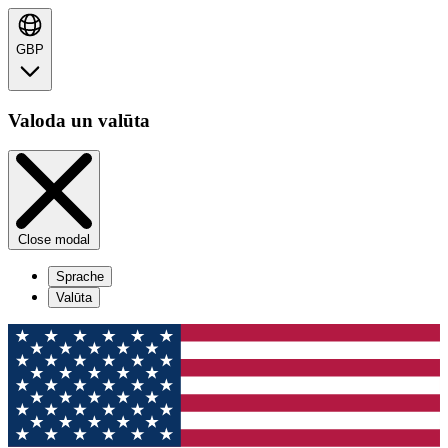
GBP
Valoda un valūta
Close modal
Sprache
Valūta