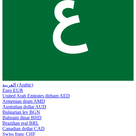
ع
العربية (Arabic)
Euro
EUR
United Arab Emirates dirham
AED
Armenian dram
AMD
Australian dollar
AUD
Bulgarian lev
BGN
Bahraini dinar
BHD
Brazilian real
BRL
Canadian dollar
CAD
Swiss franc
CHF