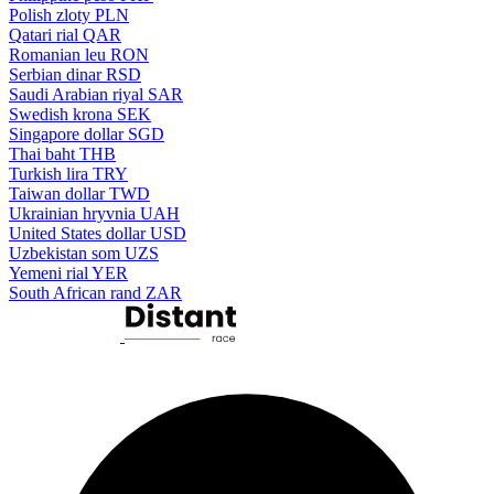
Polish zloty
PLN
Qatari rial
QAR
Romanian leu
RON
Serbian dinar
RSD
Saudi Arabian riyal
SAR
Swedish krona
SEK
Singapore dollar
SGD
Thai baht
THB
Turkish lira
TRY
Taiwan dollar
TWD
Ukrainian hryvnia
UAH
United States dollar
USD
Uzbekistan som
UZS
Yemeni rial
YER
South African rand
ZAR