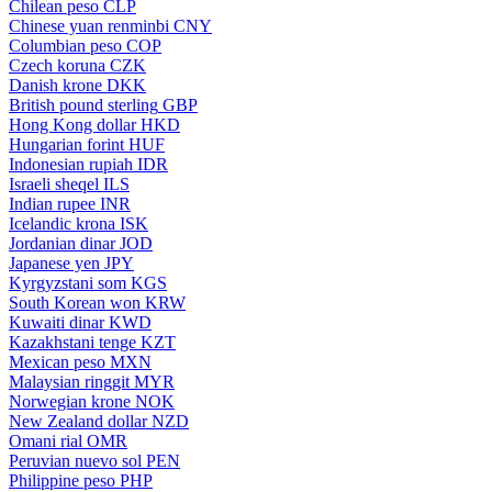
Chilean peso
CLP
Chinese yuan renminbi
CNY
Columbian peso
COP
Czech koruna
CZK
Danish krone
DKK
British pound sterling
GBP
Hong Kong dollar
HKD
Hungarian forint
HUF
Indonesian rupiah
IDR
Israeli sheqel
ILS
Indian rupee
INR
Icelandic krona
ISK
Jordanian dinar
JOD
Japanese yen
JPY
Kyrgyzstani som
KGS
South Korean won
KRW
Kuwaiti dinar
KWD
Kazakhstani tenge
KZT
Mexican peso
MXN
Malaysian ringgit
MYR
Norwegian krone
NOK
New Zealand dollar
NZD
Omani rial
OMR
Peruvian nuevo sol
PEN
Philippine peso
PHP