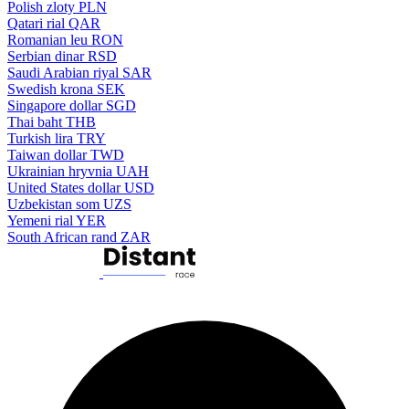
Polish zloty
PLN
Qatari rial
QAR
Romanian leu
RON
Serbian dinar
RSD
Saudi Arabian riyal
SAR
Swedish krona
SEK
Singapore dollar
SGD
Thai baht
THB
Turkish lira
TRY
Taiwan dollar
TWD
Ukrainian hryvnia
UAH
United States dollar
USD
Uzbekistan som
UZS
Yemeni rial
YER
South African rand
ZAR