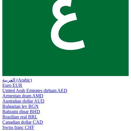
ع
العربية (Arabic)
Euro
EUR
United Arab Emirates dirham
AED
Armenian dram
AMD
Australian dollar
AUD
Bulgarian lev
BGN
Bahraini dinar
BHD
Brazilian real
BRL
Canadian dollar
CAD
Swiss franc
CHF