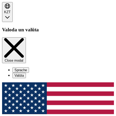
KZT
Valoda un valūta
Close modal
Sprache
Valūta