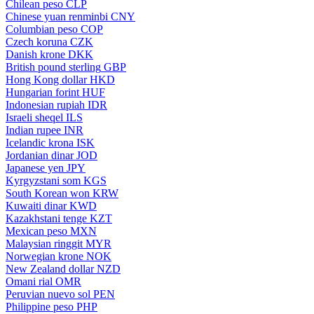
Chilean peso
CLP
Chinese yuan renminbi
CNY
Columbian peso
COP
Czech koruna
CZK
Danish krone
DKK
British pound sterling
GBP
Hong Kong dollar
HKD
Hungarian forint
HUF
Indonesian rupiah
IDR
Israeli sheqel
ILS
Indian rupee
INR
Icelandic krona
ISK
Jordanian dinar
JOD
Japanese yen
JPY
Kyrgyzstani som
KGS
South Korean won
KRW
Kuwaiti dinar
KWD
Kazakhstani tenge
KZT
Mexican peso
MXN
Malaysian ringgit
MYR
Norwegian krone
NOK
New Zealand dollar
NZD
Omani rial
OMR
Peruvian nuevo sol
PEN
Philippine peso
PHP