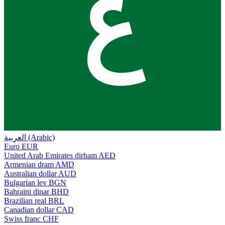
ع
العربية (Arabic)
Euro
EUR
United Arab Emirates dirham
AED
Armenian dram
AMD
Australian dollar
AUD
Bulgarian lev
BGN
Bahraini dinar
BHD
Brazilian real
BRL
Canadian dollar
CAD
Swiss franc
CHF