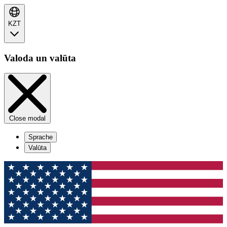
KZT
Valoda un valūta
Close modal
Sprache
Valūta