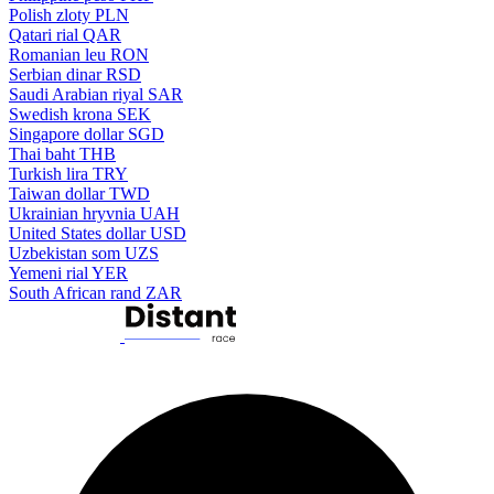
Polish zloty
PLN
Qatari rial
QAR
Romanian leu
RON
Serbian dinar
RSD
Saudi Arabian riyal
SAR
Swedish krona
SEK
Singapore dollar
SGD
Thai baht
THB
Turkish lira
TRY
Taiwan dollar
TWD
Ukrainian hryvnia
UAH
United States dollar
USD
Uzbekistan som
UZS
Yemeni rial
YER
South African rand
ZAR