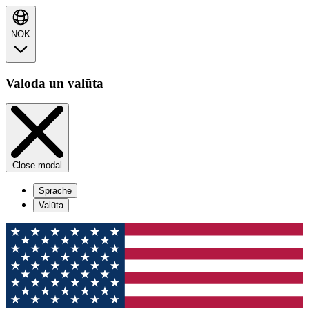
NOK
Valoda un valūta
Close modal
Sprache
Valūta