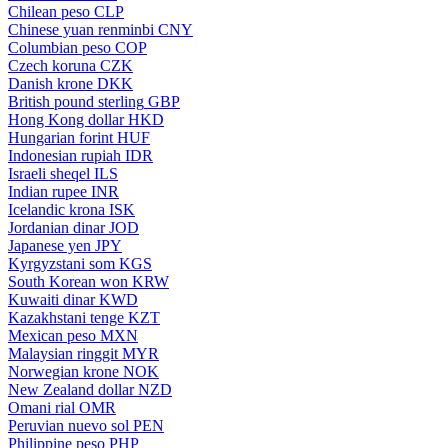
Chilean peso
CLP
Chinese yuan renminbi
CNY
Columbian peso
COP
Czech koruna
CZK
Danish krone
DKK
British pound sterling
GBP
Hong Kong dollar
HKD
Hungarian forint
HUF
Indonesian rupiah
IDR
Israeli sheqel
ILS
Indian rupee
INR
Icelandic krona
ISK
Jordanian dinar
JOD
Japanese yen
JPY
Kyrgyzstani som
KGS
South Korean won
KRW
Kuwaiti dinar
KWD
Kazakhstani tenge
KZT
Mexican peso
MXN
Malaysian ringgit
MYR
Norwegian krone
NOK
New Zealand dollar
NZD
Omani rial
OMR
Peruvian nuevo sol
PEN
Philippine peso
PHP