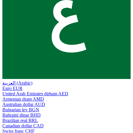
ع
العربية (Arabic)
Euro
EUR
United Arab Emirates dirham
AED
Armenian dram
AMD
Australian dollar
AUD
Bulgarian lev
BGN
Bahraini dinar
BHD
Brazilian real
BRL
Canadian dollar
CAD
Swiss franc
CHF