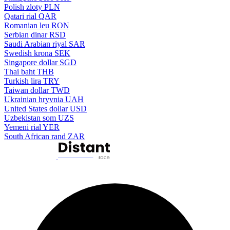
Polish zloty
PLN
Qatari rial
QAR
Romanian leu
RON
Serbian dinar
RSD
Saudi Arabian riyal
SAR
Swedish krona
SEK
Singapore dollar
SGD
Thai baht
THB
Turkish lira
TRY
Taiwan dollar
TWD
Ukrainian hryvnia
UAH
United States dollar
USD
Uzbekistan som
UZS
Yemeni rial
YER
South African rand
ZAR