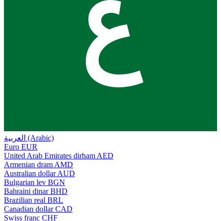
ع
العربية (Arabic)
Euro
EUR
United Arab Emirates dirham
AED
Armenian dram
AMD
Australian dollar
AUD
Bulgarian lev
BGN
Bahraini dinar
BHD
Brazilian real
BRL
Canadian dollar
CAD
Swiss franc
CHF