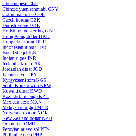
Chilean peso
CLP
Chinese yuan renminbi
CNY
Columbian peso
COP
Czech koruna
CZK
Danish krone
DKK
British pound sterling
GBP
Hong Kong dollar
HKD
Hungarian forint
HUF
Indonesian rupiah
IDR
Israeli sheqel
ILS
Indian rupee
INR
Icelandic krona
ISK
Jordanian dinar
JOD
Japanese yen
JPY
Kyrgyzstani som
KGS
South Korean won
KRW
Kuwaiti dinar
KWD
Kazakhstani tenge
KZT
Mexican peso
MXN
Malaysian ringgit
MYR
Norwegian krone
NOK
New Zealand dollar
NZD
Omani rial
OMR
Peruvian nuevo sol
PEN
Philippine peso
PHP