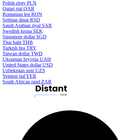
Polish zloty
PLN
Qatari rial
QAR
Romanian leu
RON
Serbian dinar
RSD
Saudi Arabian riyal
SAR
Swedish krona
SEK
Singapore dollar
SGD
Thai baht
THB
Turkish lira
TRY
Taiwan dollar
TWD
Ukrainian hryvnia
UAH
United States dollar
USD
Uzbekistan som
UZS
Yemeni rial
YER
South African rand
ZAR