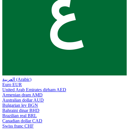
ع
العربية (Arabic)
Euro
EUR
United Arab Emirates dirham
AED
Armenian dram
AMD
Australian dollar
AUD
Bulgarian lev
BGN
Bahraini dinar
BHD
Brazilian real
BRL
Canadian dollar
CAD
Swiss franc
CHF