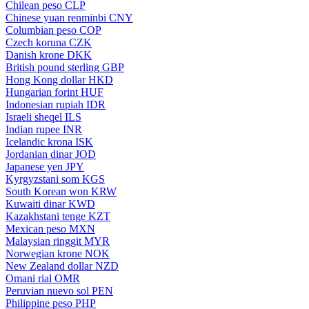
Chilean peso
CLP
Chinese yuan renminbi
CNY
Columbian peso
COP
Czech koruna
CZK
Danish krone
DKK
British pound sterling
GBP
Hong Kong dollar
HKD
Hungarian forint
HUF
Indonesian rupiah
IDR
Israeli sheqel
ILS
Indian rupee
INR
Icelandic krona
ISK
Jordanian dinar
JOD
Japanese yen
JPY
Kyrgyzstani som
KGS
South Korean won
KRW
Kuwaiti dinar
KWD
Kazakhstani tenge
KZT
Mexican peso
MXN
Malaysian ringgit
MYR
Norwegian krone
NOK
New Zealand dollar
NZD
Omani rial
OMR
Peruvian nuevo sol
PEN
Philippine peso
PHP