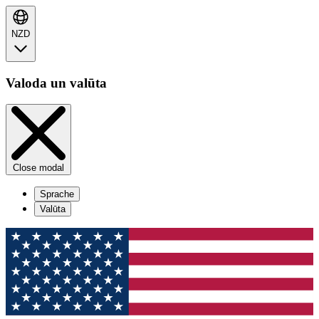
NZD
Valoda un valūta
Close modal
Sprache
Valūta