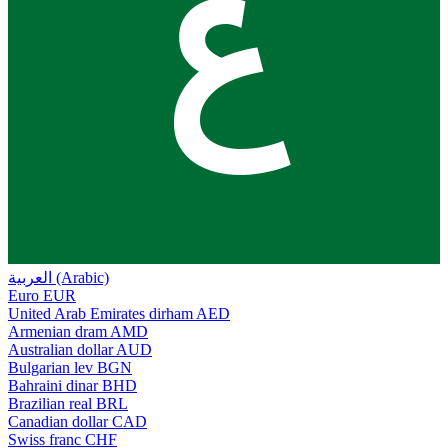
ع
العربية (Arabic)
Euro
EUR
United Arab Emirates dirham
AED
Armenian dram
AMD
Australian dollar
AUD
Bulgarian lev
BGN
Bahraini dinar
BHD
Brazilian real
BRL
Canadian dollar
CAD
Swiss franc
CHF