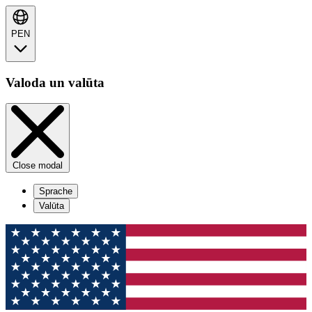
PEN
Valoda un valūta
Close modal
Sprache
Valūta