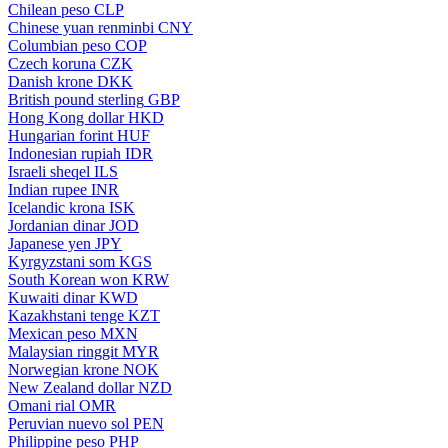
Chilean peso
CLP
Chinese yuan renminbi
CNY
Columbian peso
COP
Czech koruna
CZK
Danish krone
DKK
British pound sterling
GBP
Hong Kong dollar
HKD
Hungarian forint
HUF
Indonesian rupiah
IDR
Israeli sheqel
ILS
Indian rupee
INR
Icelandic krona
ISK
Jordanian dinar
JOD
Japanese yen
JPY
Kyrgyzstani som
KGS
South Korean won
KRW
Kuwaiti dinar
KWD
Kazakhstani tenge
KZT
Mexican peso
MXN
Malaysian ringgit
MYR
Norwegian krone
NOK
New Zealand dollar
NZD
Omani rial
OMR
Peruvian nuevo sol
PEN
Philippine peso
PHP