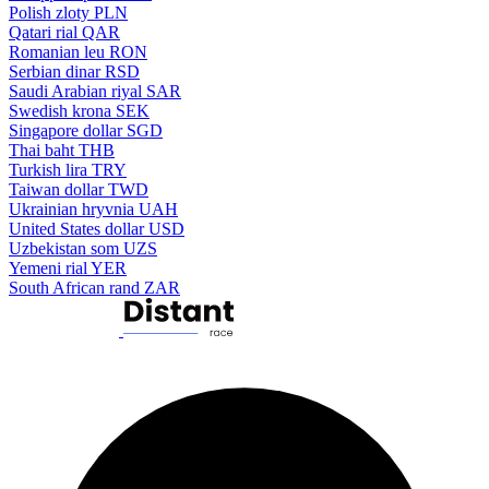
Polish zloty
PLN
Qatari rial
QAR
Romanian leu
RON
Serbian dinar
RSD
Saudi Arabian riyal
SAR
Swedish krona
SEK
Singapore dollar
SGD
Thai baht
THB
Turkish lira
TRY
Taiwan dollar
TWD
Ukrainian hryvnia
UAH
United States dollar
USD
Uzbekistan som
UZS
Yemeni rial
YER
South African rand
ZAR