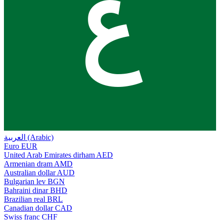
ع
العربية (Arabic)
Euro
EUR
United Arab Emirates dirham
AED
Armenian dram
AMD
Australian dollar
AUD
Bulgarian lev
BGN
Bahraini dinar
BHD
Brazilian real
BRL
Canadian dollar
CAD
Swiss franc
CHF