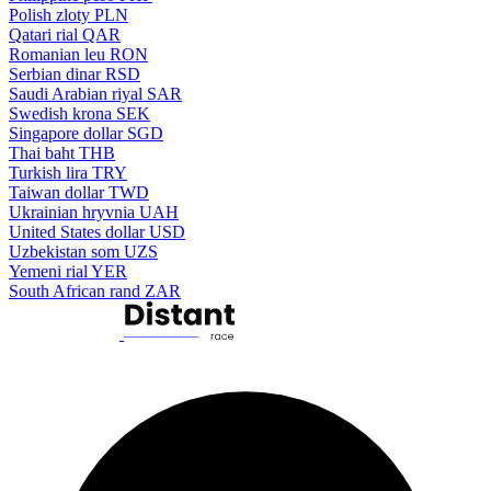
Polish zloty
PLN
Qatari rial
QAR
Romanian leu
RON
Serbian dinar
RSD
Saudi Arabian riyal
SAR
Swedish krona
SEK
Singapore dollar
SGD
Thai baht
THB
Turkish lira
TRY
Taiwan dollar
TWD
Ukrainian hryvnia
UAH
United States dollar
USD
Uzbekistan som
UZS
Yemeni rial
YER
South African rand
ZAR