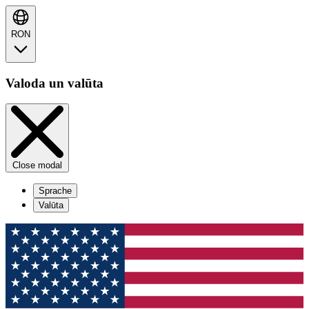
RON
Valoda un valūta
Close modal
Sprache
Valūta