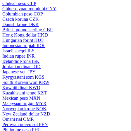
Chilean peso
CLP
Chinese yuan renminbi
CNY
Columbian peso
COP
Czech koruna
CZK
Danish krone
DKK
British pound sterling
GBP
Hong Kong dollar
HKD
Hungarian forint
HUF
Indonesian rupiah
IDR
Israeli sheqel
ILS
Indian rupee
INR
Icelandic krona
ISK
Jordanian dinar
JOD
Japanese yen
JPY
Kyrgyzstani som
KGS
South Korean won
KRW
Kuwaiti dinar
KWD
Kazakhstani tenge
KZT
Mexican peso
MXN
Malaysian ringgit
MYR
Norwegian krone
NOK
New Zealand dollar
NZD
Omani rial
OMR
Peruvian nuevo sol
PEN
Philippine peso
PHP