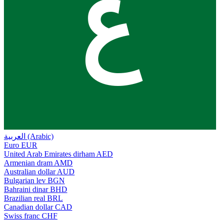
ع
العربية (Arabic)
Euro
EUR
United Arab Emirates dirham
AED
Armenian dram
AMD
Australian dollar
AUD
Bulgarian lev
BGN
Bahraini dinar
BHD
Brazilian real
BRL
Canadian dollar
CAD
Swiss franc
CHF