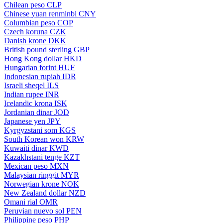
Chilean peso
CLP
Chinese yuan renminbi
CNY
Columbian peso
COP
Czech koruna
CZK
Danish krone
DKK
British pound sterling
GBP
Hong Kong dollar
HKD
Hungarian forint
HUF
Indonesian rupiah
IDR
Israeli sheqel
ILS
Indian rupee
INR
Icelandic krona
ISK
Jordanian dinar
JOD
Japanese yen
JPY
Kyrgyzstani som
KGS
South Korean won
KRW
Kuwaiti dinar
KWD
Kazakhstani tenge
KZT
Mexican peso
MXN
Malaysian ringgit
MYR
Norwegian krone
NOK
New Zealand dollar
NZD
Omani rial
OMR
Peruvian nuevo sol
PEN
Philippine peso
PHP