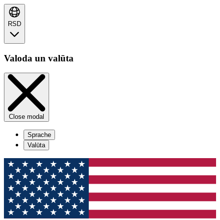
RSD
Valoda un valūta
Close modal
Sprache
Valūta