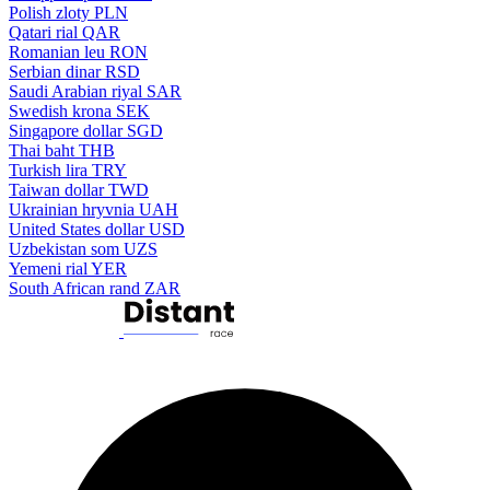
Polish zloty
PLN
Qatari rial
QAR
Romanian leu
RON
Serbian dinar
RSD
Saudi Arabian riyal
SAR
Swedish krona
SEK
Singapore dollar
SGD
Thai baht
THB
Turkish lira
TRY
Taiwan dollar
TWD
Ukrainian hryvnia
UAH
United States dollar
USD
Uzbekistan som
UZS
Yemeni rial
YER
South African rand
ZAR