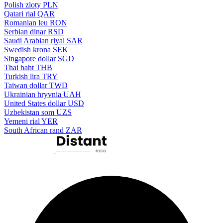
Polish zloty
PLN
Qatari rial
QAR
Romanian leu
RON
Serbian dinar
RSD
Saudi Arabian riyal
SAR
Swedish krona
SEK
Singapore dollar
SGD
Thai baht
THB
Turkish lira
TRY
Taiwan dollar
TWD
Ukrainian hryvnia
UAH
United States dollar
USD
Uzbekistan som
UZS
Yemeni rial
YER
South African rand
ZAR