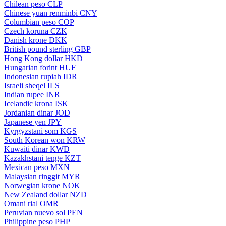
Chilean peso
CLP
Chinese yuan renminbi
CNY
Columbian peso
COP
Czech koruna
CZK
Danish krone
DKK
British pound sterling
GBP
Hong Kong dollar
HKD
Hungarian forint
HUF
Indonesian rupiah
IDR
Israeli sheqel
ILS
Indian rupee
INR
Icelandic krona
ISK
Jordanian dinar
JOD
Japanese yen
JPY
Kyrgyzstani som
KGS
South Korean won
KRW
Kuwaiti dinar
KWD
Kazakhstani tenge
KZT
Mexican peso
MXN
Malaysian ringgit
MYR
Norwegian krone
NOK
New Zealand dollar
NZD
Omani rial
OMR
Peruvian nuevo sol
PEN
Philippine peso
PHP