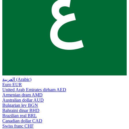
ع
العربية (Arabic)
Euro
EUR
United Arab Emirates dirham
AED
Armenian dram
AMD
Australian dollar
AUD
Bulgarian lev
BGN
Bahraini dinar
BHD
Brazilian real
BRL
Canadian dollar
CAD
Swiss franc
CHF