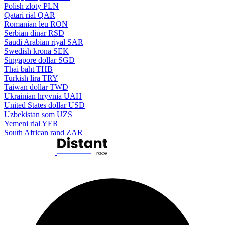
Polish zloty
PLN
Qatari rial
QAR
Romanian leu
RON
Serbian dinar
RSD
Saudi Arabian riyal
SAR
Swedish krona
SEK
Singapore dollar
SGD
Thai baht
THB
Turkish lira
TRY
Taiwan dollar
TWD
Ukrainian hryvnia
UAH
United States dollar
USD
Uzbekistan som
UZS
Yemeni rial
YER
South African rand
ZAR