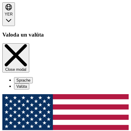
YER
Valoda un valūta
Close modal
Sprache
Valūta