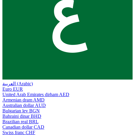
ع
العربية (Arabic)
Euro
EUR
United Arab Emirates dirham
AED
Armenian dram
AMD
Australian dollar
AUD
Bulgarian lev
BGN
Bahraini dinar
BHD
Brazilian real
BRL
Canadian dollar
CAD
Swiss franc
CHF