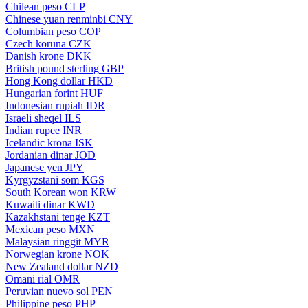
Chilean peso
CLP
Chinese yuan renminbi
CNY
Columbian peso
COP
Czech koruna
CZK
Danish krone
DKK
British pound sterling
GBP
Hong Kong dollar
HKD
Hungarian forint
HUF
Indonesian rupiah
IDR
Israeli sheqel
ILS
Indian rupee
INR
Icelandic krona
ISK
Jordanian dinar
JOD
Japanese yen
JPY
Kyrgyzstani som
KGS
South Korean won
KRW
Kuwaiti dinar
KWD
Kazakhstani tenge
KZT
Mexican peso
MXN
Malaysian ringgit
MYR
Norwegian krone
NOK
New Zealand dollar
NZD
Omani rial
OMR
Peruvian nuevo sol
PEN
Philippine peso
PHP