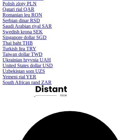
Polish zloty
PLN
Qatari rial
QAR
Romanian leu
RON
Serbian dinar
RSD
Saudi Arabian riyal
SAR
Swedish krona
SEK
Singapore dollar
SGD
Thai baht
THB
Turkish lira
TRY
Taiwan dollar
TWD
Ukrainian hryvnia
UAH
United States dollar
USD
Uzbekistan som
UZS
Yemeni rial
YER
South African rand
ZAR