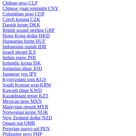
Chilean peso
CLP
Chinese yuan renminbi
CNY
Columbian peso
COP
Czech koruna
CZK
Danish krone
DKK
British pound sterling
GBP
Hong Kong dollar
HKD
Hungarian forint
HUF
Indonesian rupiah
IDR
Israeli sheqel
ILS
Indian rupee
INR
Icelandic krona
ISK
Jordanian dinar
JOD
Japanese yen
JPY
Kyrgyzstani som
KGS
South Korean won
KRW
Kuwaiti dinar
KWD
Kazakhstani tenge
KZT
Mexican peso
MXN
Malaysian ringgit
MYR
Norwegian krone
NOK
New Zealand dollar
NZD
Omani rial
OMR
Peruvian nuevo sol
PEN
Philippine peso
PHP