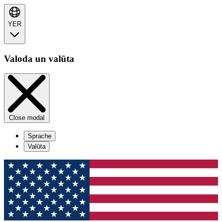
YER
Valoda un valūta
Close modal
Sprache
Valūta