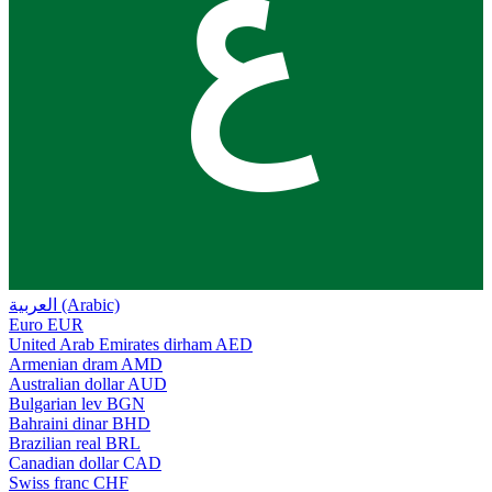
ع
العربية (Arabic)
Euro
EUR
United Arab Emirates dirham
AED
Armenian dram
AMD
Australian dollar
AUD
Bulgarian lev
BGN
Bahraini dinar
BHD
Brazilian real
BRL
Canadian dollar
CAD
Swiss franc
CHF