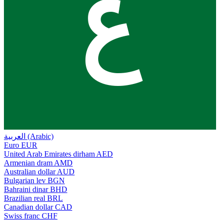
ع
العربية (Arabic)
Euro
EUR
United Arab Emirates dirham
AED
Armenian dram
AMD
Australian dollar
AUD
Bulgarian lev
BGN
Bahraini dinar
BHD
Brazilian real
BRL
Canadian dollar
CAD
Swiss franc
CHF