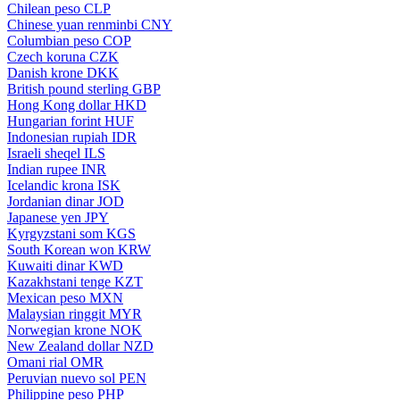
Chilean peso
CLP
Chinese yuan renminbi
CNY
Columbian peso
COP
Czech koruna
CZK
Danish krone
DKK
British pound sterling
GBP
Hong Kong dollar
HKD
Hungarian forint
HUF
Indonesian rupiah
IDR
Israeli sheqel
ILS
Indian rupee
INR
Icelandic krona
ISK
Jordanian dinar
JOD
Japanese yen
JPY
Kyrgyzstani som
KGS
South Korean won
KRW
Kuwaiti dinar
KWD
Kazakhstani tenge
KZT
Mexican peso
MXN
Malaysian ringgit
MYR
Norwegian krone
NOK
New Zealand dollar
NZD
Omani rial
OMR
Peruvian nuevo sol
PEN
Philippine peso
PHP