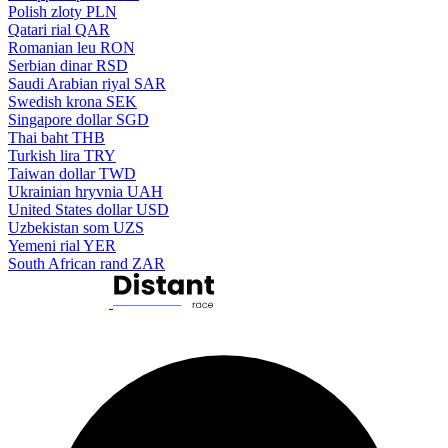
Polish zloty
PLN
Qatari rial
QAR
Romanian leu
RON
Serbian dinar
RSD
Saudi Arabian riyal
SAR
Swedish krona
SEK
Singapore dollar
SGD
Thai baht
THB
Turkish lira
TRY
Taiwan dollar
TWD
Ukrainian hryvnia
UAH
United States dollar
USD
Uzbekistan som
UZS
Yemeni rial
YER
South African rand
ZAR