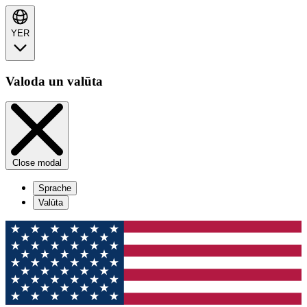
YER
Valoda un valūta
Close modal
Sprache
Valūta