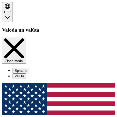
CLP
Valoda un valūta
Close modal
Sprache
Valūta