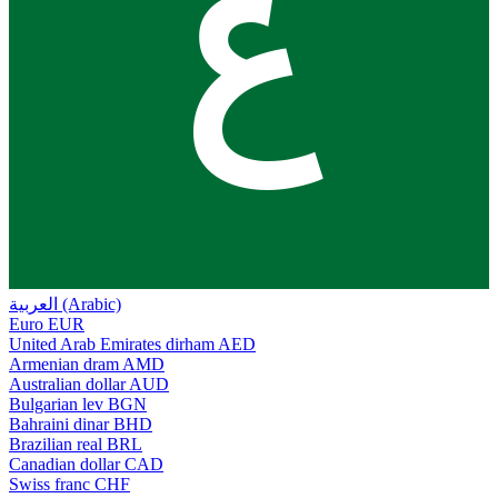
ع
العربية (Arabic)
Euro
EUR
United Arab Emirates dirham
AED
Armenian dram
AMD
Australian dollar
AUD
Bulgarian lev
BGN
Bahraini dinar
BHD
Brazilian real
BRL
Canadian dollar
CAD
Swiss franc
CHF