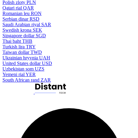
Polish zloty
PLN
Qatari rial
QAR
Romanian leu
RON
Serbian dinar
RSD
Saudi Arabian riyal
SAR
Swedish krona
SEK
Singapore dollar
SGD
Thai baht
THB
Turkish lira
TRY
Taiwan dollar
TWD
Ukrainian hryvnia
UAH
United States dollar
USD
Uzbekistan som
UZS
Yemeni rial
YER
South African rand
ZAR