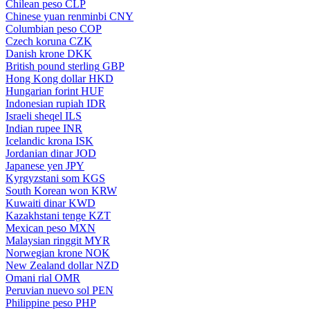
Chilean peso
CLP
Chinese yuan renminbi
CNY
Columbian peso
COP
Czech koruna
CZK
Danish krone
DKK
British pound sterling
GBP
Hong Kong dollar
HKD
Hungarian forint
HUF
Indonesian rupiah
IDR
Israeli sheqel
ILS
Indian rupee
INR
Icelandic krona
ISK
Jordanian dinar
JOD
Japanese yen
JPY
Kyrgyzstani som
KGS
South Korean won
KRW
Kuwaiti dinar
KWD
Kazakhstani tenge
KZT
Mexican peso
MXN
Malaysian ringgit
MYR
Norwegian krone
NOK
New Zealand dollar
NZD
Omani rial
OMR
Peruvian nuevo sol
PEN
Philippine peso
PHP