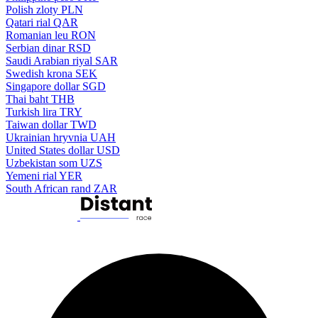
Polish zloty
PLN
Qatari rial
QAR
Romanian leu
RON
Serbian dinar
RSD
Saudi Arabian riyal
SAR
Swedish krona
SEK
Singapore dollar
SGD
Thai baht
THB
Turkish lira
TRY
Taiwan dollar
TWD
Ukrainian hryvnia
UAH
United States dollar
USD
Uzbekistan som
UZS
Yemeni rial
YER
South African rand
ZAR