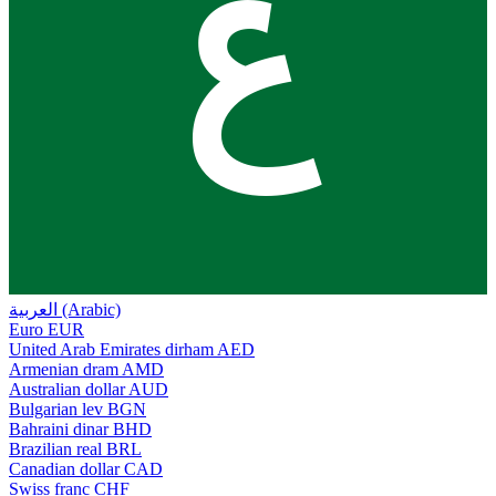
ع
العربية (Arabic)
Euro
EUR
United Arab Emirates dirham
AED
Armenian dram
AMD
Australian dollar
AUD
Bulgarian lev
BGN
Bahraini dinar
BHD
Brazilian real
BRL
Canadian dollar
CAD
Swiss franc
CHF