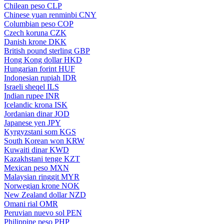
Chilean peso
CLP
Chinese yuan renminbi
CNY
Columbian peso
COP
Czech koruna
CZK
Danish krone
DKK
British pound sterling
GBP
Hong Kong dollar
HKD
Hungarian forint
HUF
Indonesian rupiah
IDR
Israeli sheqel
ILS
Indian rupee
INR
Icelandic krona
ISK
Jordanian dinar
JOD
Japanese yen
JPY
Kyrgyzstani som
KGS
South Korean won
KRW
Kuwaiti dinar
KWD
Kazakhstani tenge
KZT
Mexican peso
MXN
Malaysian ringgit
MYR
Norwegian krone
NOK
New Zealand dollar
NZD
Omani rial
OMR
Peruvian nuevo sol
PEN
Philippine peso
PHP