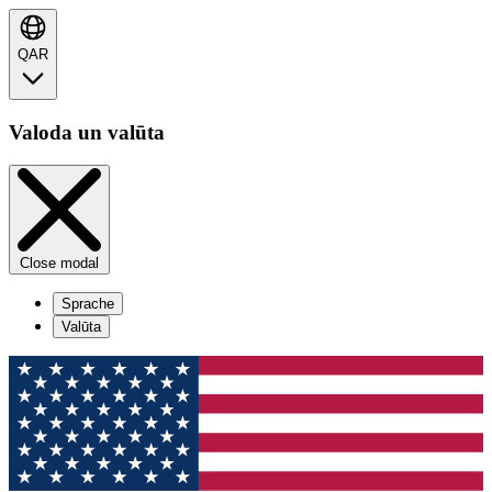
QAR
Valoda un valūta
Close modal
Sprache
Valūta