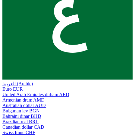
ع
العربية (Arabic)
Euro
EUR
United Arab Emirates dirham
AED
Armenian dram
AMD
Australian dollar
AUD
Bulgarian lev
BGN
Bahraini dinar
BHD
Brazilian real
BRL
Canadian dollar
CAD
Swiss franc
CHF