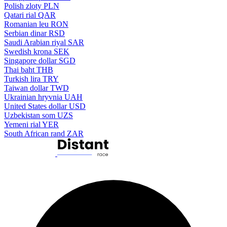
Polish zloty
PLN
Qatari rial
QAR
Romanian leu
RON
Serbian dinar
RSD
Saudi Arabian riyal
SAR
Swedish krona
SEK
Singapore dollar
SGD
Thai baht
THB
Turkish lira
TRY
Taiwan dollar
TWD
Ukrainian hryvnia
UAH
United States dollar
USD
Uzbekistan som
UZS
Yemeni rial
YER
South African rand
ZAR