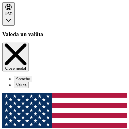
USD
Valoda un valūta
Close modal
Sprache
Valūta