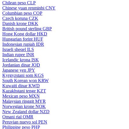
Chilean peso
CLP
Chinese yuan renminbi
CNY
Columbian peso
COP
Czech koruna
CZK
Danish krone
DKK
British pound sterling
GBP
Hong Kong dollar
HKD
Hungarian forint
HUF
Indonesian rupiah
IDR
Israeli sheqel
ILS
Indian rupee
INR
Icelandic krona
ISK
Jordanian dinar
JOD
Japanese yen
JPY
Kyrgyzstani som
KGS
South Korean won
KRW
Kuwaiti dinar
KWD
Kazakhstani tenge
KZT
Mexican peso
MXN
Malaysian ringgit
MYR
Norwegian krone
NOK
New Zealand dollar
NZD
Omani rial
OMR
Peruvian nuevo sol
PEN
Philippine peso
PHP