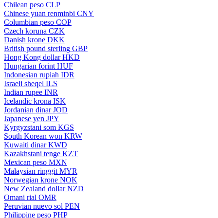
Chilean peso
CLP
Chinese yuan renminbi
CNY
Columbian peso
COP
Czech koruna
CZK
Danish krone
DKK
British pound sterling
GBP
Hong Kong dollar
HKD
Hungarian forint
HUF
Indonesian rupiah
IDR
Israeli sheqel
ILS
Indian rupee
INR
Icelandic krona
ISK
Jordanian dinar
JOD
Japanese yen
JPY
Kyrgyzstani som
KGS
South Korean won
KRW
Kuwaiti dinar
KWD
Kazakhstani tenge
KZT
Mexican peso
MXN
Malaysian ringgit
MYR
Norwegian krone
NOK
New Zealand dollar
NZD
Omani rial
OMR
Peruvian nuevo sol
PEN
Philippine peso
PHP