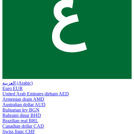
ع
العربية (Arabic)
Euro
EUR
United Arab Emirates dirham
AED
Armenian dram
AMD
Australian dollar
AUD
Bulgarian lev
BGN
Bahraini dinar
BHD
Brazilian real
BRL
Canadian dollar
CAD
Swiss franc
CHF