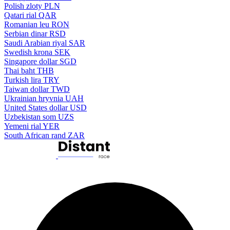
Polish zloty
PLN
Qatari rial
QAR
Romanian leu
RON
Serbian dinar
RSD
Saudi Arabian riyal
SAR
Swedish krona
SEK
Singapore dollar
SGD
Thai baht
THB
Turkish lira
TRY
Taiwan dollar
TWD
Ukrainian hryvnia
UAH
United States dollar
USD
Uzbekistan som
UZS
Yemeni rial
YER
South African rand
ZAR