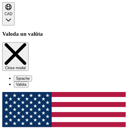
CAD
Valoda un valūta
Close modal
Sprache
Valūta