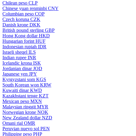
Chilean peso
CLP
Chinese yuan renminbi
CNY
Columbian peso
COP
Czech koruna
CZK
Danish krone
DKK
British pound sterling
GBP
Hong Kong dollar
HKD
Hungarian forint
HUF
Indonesian rupiah
IDR
Israeli sheqel
ILS
Indian rupee
INR
Icelandic krona
ISK
Jordanian dinar
JOD
Japanese yen
JPY
Kyrgyzstani som
KGS
South Korean won
KRW
Kuwaiti dinar
KWD
Kazakhstani tenge
KZT
Mexican peso
MXN
Malaysian ringgit
MYR
Norwegian krone
NOK
New Zealand dollar
NZD
Omani rial
OMR
Peruvian nuevo sol
PEN
Philippine peso
PHP