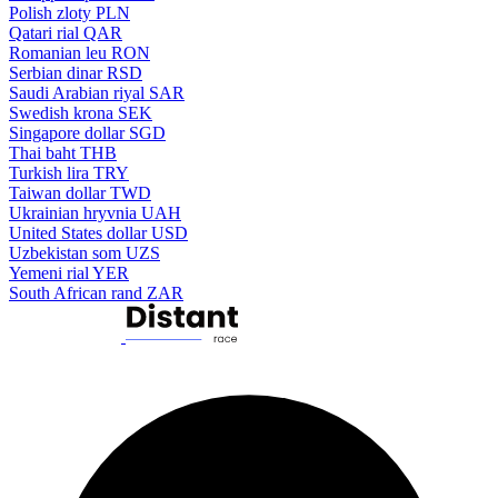
Polish zloty
PLN
Qatari rial
QAR
Romanian leu
RON
Serbian dinar
RSD
Saudi Arabian riyal
SAR
Swedish krona
SEK
Singapore dollar
SGD
Thai baht
THB
Turkish lira
TRY
Taiwan dollar
TWD
Ukrainian hryvnia
UAH
United States dollar
USD
Uzbekistan som
UZS
Yemeni rial
YER
South African rand
ZAR