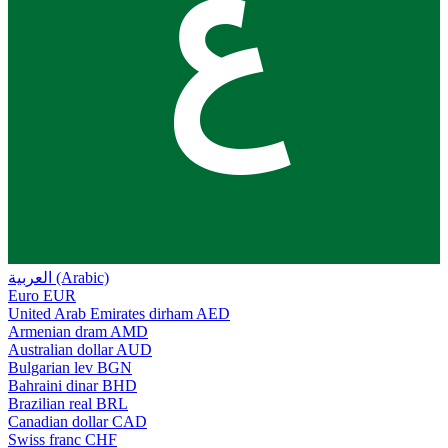
ع
العربية (Arabic)
Euro
EUR
United Arab Emirates dirham
AED
Armenian dram
AMD
Australian dollar
AUD
Bulgarian lev
BGN
Bahraini dinar
BHD
Brazilian real
BRL
Canadian dollar
CAD
Swiss franc
CHF