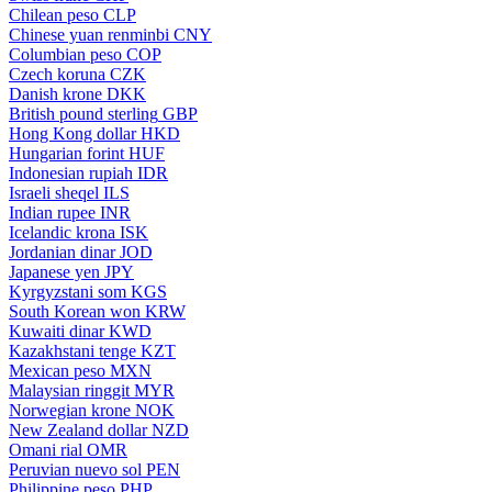
Chilean peso
CLP
Chinese yuan renminbi
CNY
Columbian peso
COP
Czech koruna
CZK
Danish krone
DKK
British pound sterling
GBP
Hong Kong dollar
HKD
Hungarian forint
HUF
Indonesian rupiah
IDR
Israeli sheqel
ILS
Indian rupee
INR
Icelandic krona
ISK
Jordanian dinar
JOD
Japanese yen
JPY
Kyrgyzstani som
KGS
South Korean won
KRW
Kuwaiti dinar
KWD
Kazakhstani tenge
KZT
Mexican peso
MXN
Malaysian ringgit
MYR
Norwegian krone
NOK
New Zealand dollar
NZD
Omani rial
OMR
Peruvian nuevo sol
PEN
Philippine peso
PHP