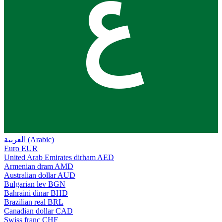
ع
العربية (Arabic)
Euro
EUR
United Arab Emirates dirham
AED
Armenian dram
AMD
Australian dollar
AUD
Bulgarian lev
BGN
Bahraini dinar
BHD
Brazilian real
BRL
Canadian dollar
CAD
Swiss franc
CHF