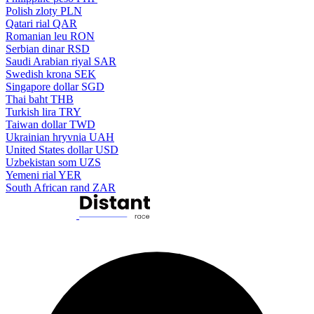
Polish zloty
PLN
Qatari rial
QAR
Romanian leu
RON
Serbian dinar
RSD
Saudi Arabian riyal
SAR
Swedish krona
SEK
Singapore dollar
SGD
Thai baht
THB
Turkish lira
TRY
Taiwan dollar
TWD
Ukrainian hryvnia
UAH
United States dollar
USD
Uzbekistan som
UZS
Yemeni rial
YER
South African rand
ZAR