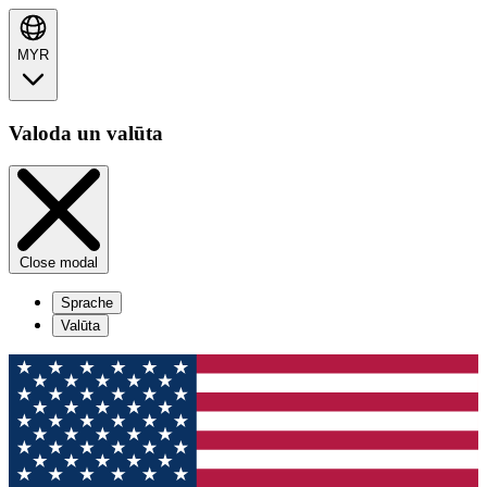
MYR
Valoda un valūta
Close modal
Sprache
Valūta