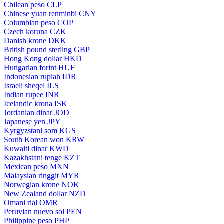
Chilean peso
CLP
Chinese yuan renminbi
CNY
Columbian peso
COP
Czech koruna
CZK
Danish krone
DKK
British pound sterling
GBP
Hong Kong dollar
HKD
Hungarian forint
HUF
Indonesian rupiah
IDR
Israeli sheqel
ILS
Indian rupee
INR
Icelandic krona
ISK
Jordanian dinar
JOD
Japanese yen
JPY
Kyrgyzstani som
KGS
South Korean won
KRW
Kuwaiti dinar
KWD
Kazakhstani tenge
KZT
Mexican peso
MXN
Malaysian ringgit
MYR
Norwegian krone
NOK
New Zealand dollar
NZD
Omani rial
OMR
Peruvian nuevo sol
PEN
Philippine peso
PHP