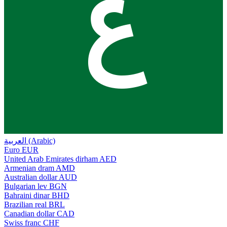
ع
العربية (Arabic)
Euro
EUR
United Arab Emirates dirham
AED
Armenian dram
AMD
Australian dollar
AUD
Bulgarian lev
BGN
Bahraini dinar
BHD
Brazilian real
BRL
Canadian dollar
CAD
Swiss franc
CHF