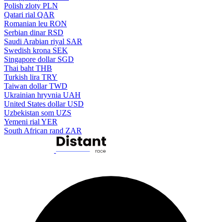
Polish zloty
PLN
Qatari rial
QAR
Romanian leu
RON
Serbian dinar
RSD
Saudi Arabian riyal
SAR
Swedish krona
SEK
Singapore dollar
SGD
Thai baht
THB
Turkish lira
TRY
Taiwan dollar
TWD
Ukrainian hryvnia
UAH
United States dollar
USD
Uzbekistan som
UZS
Yemeni rial
YER
South African rand
ZAR