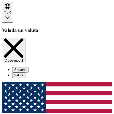
YER
Valoda un valūta
Close modal
Sprache
Valūta