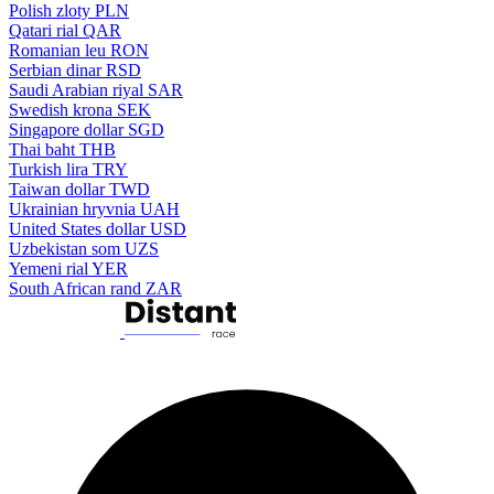
Polish zloty
PLN
Qatari rial
QAR
Romanian leu
RON
Serbian dinar
RSD
Saudi Arabian riyal
SAR
Swedish krona
SEK
Singapore dollar
SGD
Thai baht
THB
Turkish lira
TRY
Taiwan dollar
TWD
Ukrainian hryvnia
UAH
United States dollar
USD
Uzbekistan som
UZS
Yemeni rial
YER
South African rand
ZAR