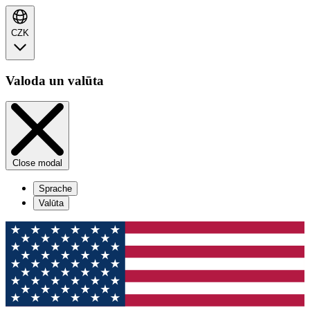
CZK
Valoda un valūta
Close modal
Sprache
Valūta