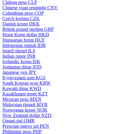
Chilean peso
CLP
Chinese yuan renminbi
CNY
Columbian peso
COP
Czech koruna
CZK
Danish krone
DKK
British pound sterling
GBP
Hong Kong dollar
HKD
Hungarian forint
HUF
Indonesian rupiah
IDR
Israeli sheqel
ILS
Indian rupee
INR
Icelandic krona
ISK
Jordanian dinar
JOD
Japanese yen
JPY
Kyrgyzstani som
KGS
South Korean won
KRW
Kuwaiti dinar
KWD
Kazakhstani tenge
KZT
Mexican peso
MXN
Malaysian ringgit
MYR
Norwegian krone
NOK
New Zealand dollar
NZD
Omani rial
OMR
Peruvian nuevo sol
PEN
Philippine peso
PHP