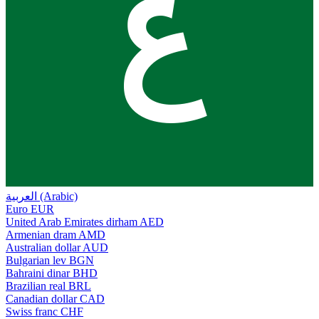
ع
العربية (Arabic)
Euro
EUR
United Arab Emirates dirham
AED
Armenian dram
AMD
Australian dollar
AUD
Bulgarian lev
BGN
Bahraini dinar
BHD
Brazilian real
BRL
Canadian dollar
CAD
Swiss franc
CHF