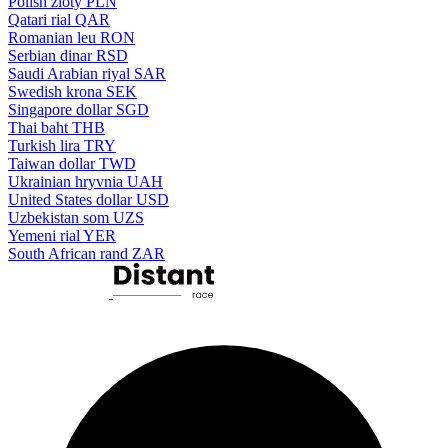
Polish zloty
PLN
Qatari rial
QAR
Romanian leu
RON
Serbian dinar
RSD
Saudi Arabian riyal
SAR
Swedish krona
SEK
Singapore dollar
SGD
Thai baht
THB
Turkish lira
TRY
Taiwan dollar
TWD
Ukrainian hryvnia
UAH
United States dollar
USD
Uzbekistan som
UZS
Yemeni rial
YER
South African rand
ZAR