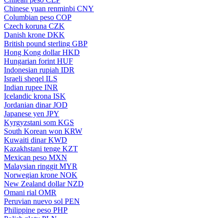
Chinese yuan renminbi
CNY
Columbian peso
COP
Czech koruna
CZK
Danish krone
DKK
British pound sterling
GBP
Hong Kong dollar
HKD
Hungarian forint
HUF
Indonesian rupiah
IDR
Israeli sheqel
ILS
Indian rupee
INR
Icelandic krona
ISK
Jordanian dinar
JOD
Japanese yen
JPY
Kyrgyzstani som
KGS
South Korean won
KRW
Kuwaiti dinar
KWD
Kazakhstani tenge
KZT
Mexican peso
MXN
Malaysian ringgit
MYR
Norwegian krone
NOK
New Zealand dollar
NZD
Omani rial
OMR
Peruvian nuevo sol
PEN
Philippine peso
PHP