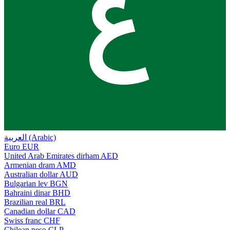
ع
العربية (Arabic)
Euro
EUR
United Arab Emirates dirham
AED
Armenian dram
AMD
Australian dollar
AUD
Bulgarian lev
BGN
Bahraini dinar
BHD
Brazilian real
BRL
Canadian dollar
CAD
Swiss franc
CHF
Chilean peso
CLP