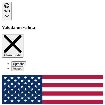
NZD
Valoda un valūta
Close modal
Sprache
Valūta