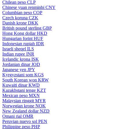
Chilean peso
CLP
Chinese yuan renminbi
CNY
Columbian peso
COP
Czech koruna
CZK
Danish krone
DKK
British pound sterling
GBP
Hong Kong dollar
HKD
Hungarian forint
HUF
Indonesian rupiah
IDR
Israeli sheqel
ILS
Indian rupee
INR
Icelandic krona
ISK
Jordanian dinar
JOD
Japanese yen
JPY
Kyrgyzstani som
KGS
South Korean won
KRW
Kuwaiti dinar
KWD
Kazakhstani tenge
KZT
Mexican peso
MXN
Malaysian ringgit
MYR
Norwegian krone
NOK
New Zealand dollar
NZD
Omani rial
OMR
Peruvian nuevo sol
PEN
Philippine peso
PHP