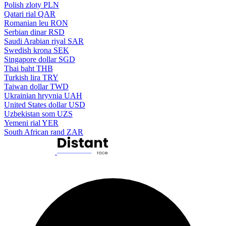
Polish zloty
PLN
Qatari rial
QAR
Romanian leu
RON
Serbian dinar
RSD
Saudi Arabian riyal
SAR
Swedish krona
SEK
Singapore dollar
SGD
Thai baht
THB
Turkish lira
TRY
Taiwan dollar
TWD
Ukrainian hryvnia
UAH
United States dollar
USD
Uzbekistan som
UZS
Yemeni rial
YER
South African rand
ZAR