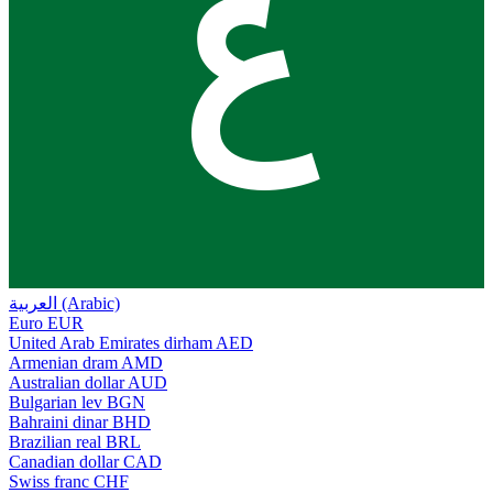
ع
العربية (Arabic)
Euro
EUR
United Arab Emirates dirham
AED
Armenian dram
AMD
Australian dollar
AUD
Bulgarian lev
BGN
Bahraini dinar
BHD
Brazilian real
BRL
Canadian dollar
CAD
Swiss franc
CHF