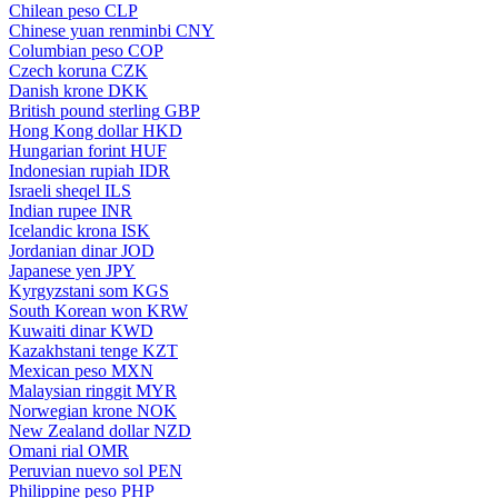
Chilean peso
CLP
Chinese yuan renminbi
CNY
Columbian peso
COP
Czech koruna
CZK
Danish krone
DKK
British pound sterling
GBP
Hong Kong dollar
HKD
Hungarian forint
HUF
Indonesian rupiah
IDR
Israeli sheqel
ILS
Indian rupee
INR
Icelandic krona
ISK
Jordanian dinar
JOD
Japanese yen
JPY
Kyrgyzstani som
KGS
South Korean won
KRW
Kuwaiti dinar
KWD
Kazakhstani tenge
KZT
Mexican peso
MXN
Malaysian ringgit
MYR
Norwegian krone
NOK
New Zealand dollar
NZD
Omani rial
OMR
Peruvian nuevo sol
PEN
Philippine peso
PHP