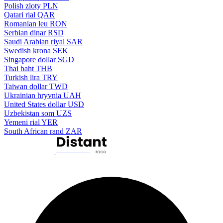
Polish zloty
PLN
Qatari rial
QAR
Romanian leu
RON
Serbian dinar
RSD
Saudi Arabian riyal
SAR
Swedish krona
SEK
Singapore dollar
SGD
Thai baht
THB
Turkish lira
TRY
Taiwan dollar
TWD
Ukrainian hryvnia
UAH
United States dollar
USD
Uzbekistan som
UZS
Yemeni rial
YER
South African rand
ZAR