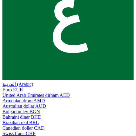
ع
العربية (Arabic)
Euro
EUR
United Arab Emirates dirham
AED
Armenian dram
AMD
Australian dollar
AUD
Bulgarian lev
BGN
Bahraini dinar
BHD
Brazilian real
BRL
Canadian dollar
CAD
Swiss franc
CHF